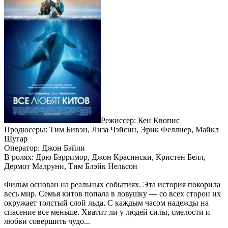
Режиссер: Кен Квопис
Продюсеры: Тим Бивэн, Лиза Чэйсин, Эрик Феллнер, Майкл
Шугар
Оператор: Джон Бэйли
В ролях: Дрю Бэрримор, Джон Красински, Кристен Белл,
Дермот Малруни, Тим Блэйк Нельсон
Фильм основан на реальных событиях. Эта история покорила
весь мир. Семья китов попала в ловушку — со всех сторон их
окружает толстый слой льда. С каждым часом надежды на
спасение все меньше. Хватит ли у людей силы, смелости и
любви совершить чудо...