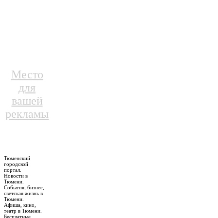
Место
для
вашей
рекламы
Тюменский
городской
портал.
Новости в
Тюмени.
События, бизнес,
светская жизнь в
Тюмени.
Афиша, кино,
театр в Тюмени.
Бесплатные