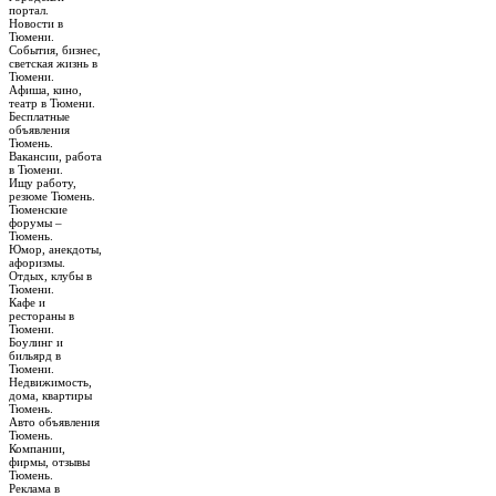
портал.
Новости в
Тюмени.
События, бизнес,
светская жизнь в
Тюмени.
Афиша, кино,
театр в Тюмени.
Бесплатные
объявления
Тюмень.
Вакансии, работа
в Тюмени.
Ищу работу,
резюме Тюмень.
Тюменские
форумы –
Тюмень.
Юмор, анекдоты,
афоризмы.
Отдых, клубы в
Тюмени.
Кафе и
рестораны в
Тюмени.
Боулинг и
бильярд в
Тюмени.
Недвижимость,
дома, квартиры
Тюмень.
Авто объявления
Тюмень.
Компании,
фирмы, отзывы
Тюмень.
Реклама в