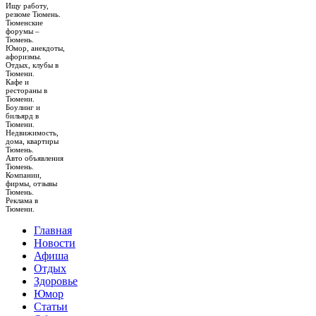
Ищу работу,
резюме Тюмень.
Тюменские
форумы –
Тюмень.
Юмор, анекдоты,
афоризмы.
Отдых, клубы в
Тюмени.
Кафе и
рестораны в
Тюмени.
Боулинг и
бильярд в
Тюмени.
Недвижимость,
дома, квартиры
Тюмень.
Авто объявления
Тюмень.
Компании,
фирмы, отзывы
Тюмень.
Реклама в
Тюмени.
Главная
Новости
Афиша
Отдых
Здоровье
Юмор
Статьи