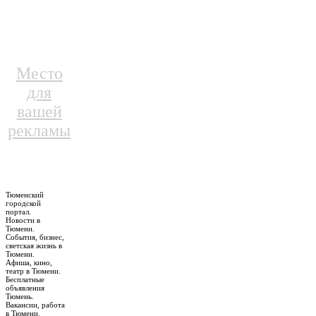
Место
для
вашей
рекламы
Тюменский
городской
портал.
Новости в
Тюмени.
События, бизнес,
светская жизнь в
Тюмени.
Афиша, кино,
театр в Тюмени.
Бесплатные
объявления
Тюмень.
Вакансии, работа
в Тюмени.