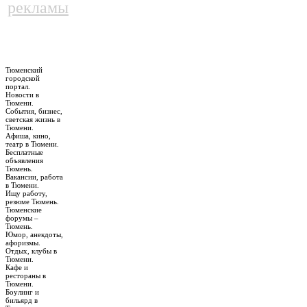
рекламы
Тюменский
городской
портал.
Новости в
Тюмени.
События, бизнес,
светская жизнь в
Тюмени.
Афиша, кино,
театр в Тюмени.
Бесплатные
объявления
Тюмень.
Вакансии, работа
в Тюмени.
Ищу работу,
резюме Тюмень.
Тюменские
форумы –
Тюмень.
Юмор, анекдоты,
афоризмы.
Отдых, клубы в
Тюмени.
Кафе и
рестораны в
Тюмени.
Боулинг и
бильярд в