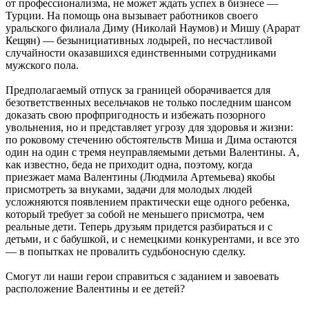
от профессионализма, не может ждать успех в бизнесе —
Турции. На помощь она вызывает работников своего
уральского филиала Диму (Николай Наумов) и Мишу (Арарат
Кещян) — безынициативных лодырей, по несчастливой
случайности оказавшихся единственными сотрудниками
мужского пола.
Предполагаемый отпуск за границей оборачивается для
безответственных весельчаков не только последним шансом
доказать свою профпригодность и избежать позорного
увольнения, но и представляет угрозу для здоровья и жизни:
по роковому стечению обстоятельств Миша и Дима остаются
один на один с тремя неуправляемыми детьми Валентины. А,
как известно, беда не приходит одна, поэтому, когда
приезжает мама Валентины (Людмила Артемьева) якобы
присмотреть за внуками, задачи для молодых людей
усложняются появлением практически еще одного ребенка,
который требует за собой не меньшего присмотра, чем
реальные дети. Теперь друзьям придется разбираться и с
детьми, и с бабушкой, и с немецкими конкурентами, и все это
— в попытках не провалить судьбоносную сделку.
Смогут ли наши герои справиться с заданием и завоевать
расположение Валентины и ее детей?