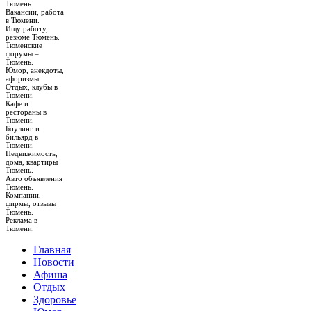
Тюмень.
Вакансии, работа
в Тюмени.
Ищу работу,
резюме Тюмень.
Тюменские
форумы –
Тюмень.
Юмор, анекдоты,
афоризмы.
Отдых, клубы в
Тюмени.
Кафе и
рестораны в
Тюмени.
Боулинг и
бильярд в
Тюмени.
Недвижимость,
дома, квартиры
Тюмень.
Авто объявления
Тюмень.
Компании,
фирмы, отзывы
Тюмень.
Реклама в
Тюмени.
Главная
Новости
Афиша
Отдых
Здоровье