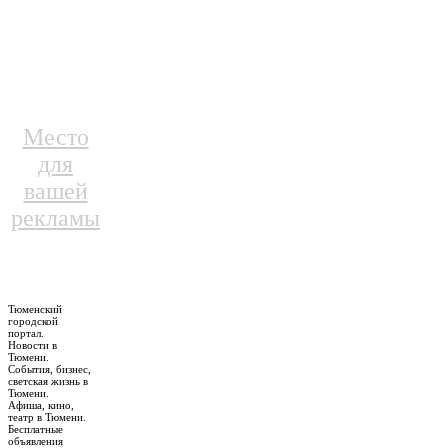
Место
для
вашей
рекламы
Тюменский
городской
портал.
Новости в
Тюмени.
События, бизнес,
светская жизнь в
Тюмени.
Афиша, кино,
театр в Тюмени.
Бесплатные
объявления