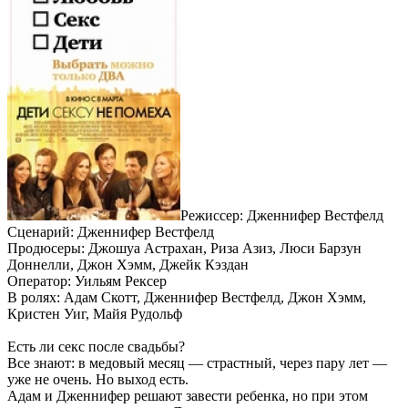
Режиссер: Дженнифер Вестфелд
Сценарий: Дженнифер Вестфелд
Продюсеры: Джошуа Астрахан, Риза Азиз, Люси Барзун
Доннелли, Джон Хэмм, Джейк Кэздан
Оператор: Уильям Рексер
В ролях: Адам Скотт, Дженнифер Вестфелд, Джон Хэмм,
Кристен Уиг, Майя Рудольф
Есть ли секс после свадьбы?
Все знают: в медовый месяц — страстный, через пару лет —
уже не очень. Но выход есть.
Адам и Дженнифер решают завести ребенка, но при этом