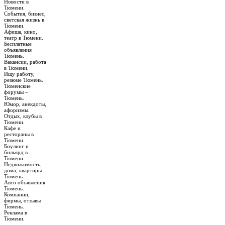
Новости в
Тюмени.
События, бизнес,
светская жизнь в
Тюмени.
Афиша, кино,
театр в Тюмени.
Бесплатные
объявления
Тюмень.
Вакансии, работа
в Тюмени.
Ищу работу,
резюме Тюмень.
Тюменские
форумы –
Тюмень.
Юмор, анекдоты,
афоризмы.
Отдых, клубы в
Тюмени.
Кафе и
рестораны в
Тюмени.
Боулинг и
бильярд в
Тюмени.
Недвижимость,
дома, квартиры
Тюмень.
Авто объявления
Тюмень.
Компании,
фирмы, отзывы
Тюмень.
Реклама в
Тюмени.