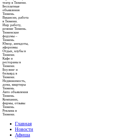
театр в Тюмени.
Бесплатные
объявления
Тюмень.
Вакансии, работа
в Тюмени.
Ищу работу,
резюме Тюмень.
Тюменские
форумы –
Тюмень.
Юмор, анекдоты,
афоризмы.
Отдых, клубы в
Тюмени.
Кафе и
рестораны в
Тюмени.
Боулинг и
бильярд в
Тюмени.
Недвижимость,
дома, квартиры
Тюмень.
Авто объявления
Тюмень.
Компании,
фирмы, отзывы
Тюмень.
Реклама в
Тюмени.
Главная
Новости
Афиша