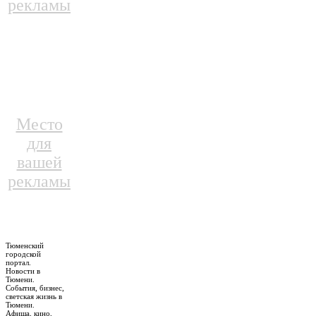
рекламы
Место
для
вашей
рекламы
Тюменский
городской
портал.
Новости в
Тюмени.
События, бизнес,
светская жизнь в
Тюмени.
Афиша, кино,