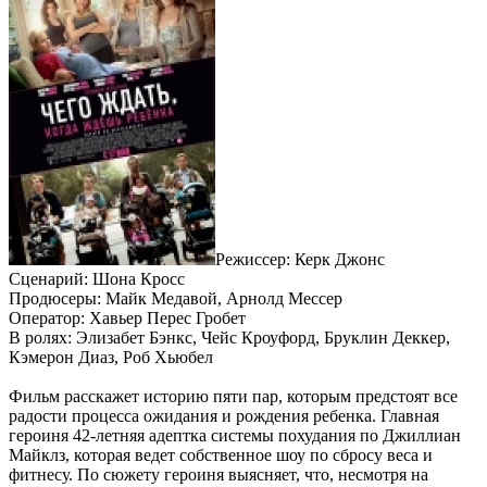
Режиссер: Керк Джонс
Сценарий: Шона Кросс
Продюсеры: Майк Медавой, Арнолд Мессер
Оператор: Хавьер Перес Гробет
В ролях: Элизабет Бэнкс, Чейс Кроуфорд, Бруклин Деккер,
Кэмерон Диаз, Роб Хьюбел
Фильм расскажет историю пяти пар, которым предстоят все
радости процесса ожидания и рождения ребенка. Главная
героиня 42-летняя адептка системы похудания по Джиллиан
Майклз, которая ведет собственное шоу по сбросу веса и
фитнесу. По сюжету героиня выясняет, что, несмотря на