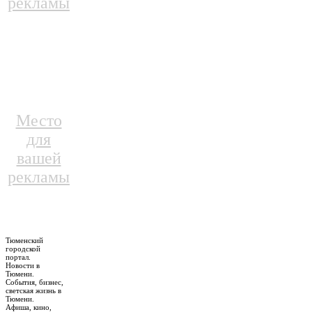
рекламы
Место
для
вашей
рекламы
Тюменский
городской
портал.
Новости в
Тюмени.
События, бизнес,
светская жизнь в
Тюмени.
Афиша, кино,