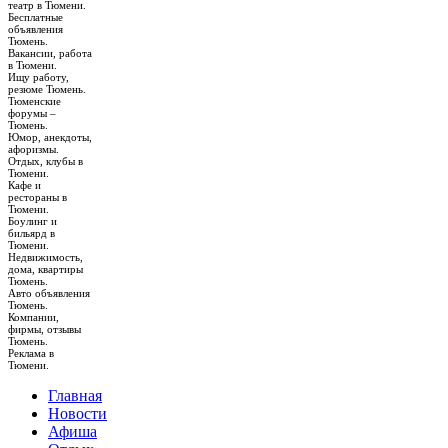
театр в Тюмени.
Бесплатные
объявления
Тюмень.
Вакансии, работа
в Тюмени.
Ищу работу,
резюме Тюмень.
Тюменские
форумы –
Тюмень.
Юмор, анекдоты,
афоризмы.
Отдых, клубы в
Тюмени.
Кафе и
рестораны в
Тюмени.
Боулинг и
бильярд в
Тюмени.
Недвижимость,
дома, квартиры
Тюмень.
Авто объявления
Тюмень.
Компании,
фирмы, отзывы
Тюмень.
Реклама в
Тюмени.
Главная
Новости
Афиша