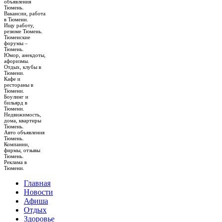
объявления
Тюмень.
Вакансии, работа
в Тюмени.
Ищу работу,
резюме Тюмень.
Тюменские
форумы –
Тюмень.
Юмор, анекдоты,
афоризмы.
Отдых, клубы в
Тюмени.
Кафе и
рестораны в
Тюмени.
Боулинг и
бильярд в
Тюмени.
Недвижимость,
дома, квартиры
Тюмень.
Авто объявления
Тюмень.
Компании,
фирмы, отзывы
Тюмень.
Реклама в
Тюмени.
Главная
Новости
Афиша
Отдых
Здоровье