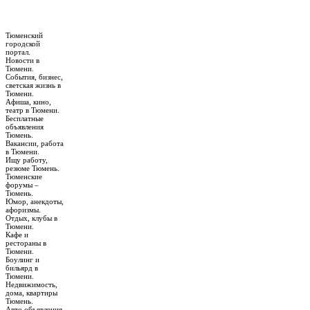
Тюменский
городской
портал.
Новости в
Тюмени.
События, бизнес,
светская жизнь в
Тюмени.
Афиша, кино,
театр в Тюмени.
Бесплатные
объявления
Тюмень.
Вакансии, работа
в Тюмени.
Ищу работу,
резюме Тюмень.
Тюменские
форумы –
Тюмень.
Юмор, анекдоты,
афоризмы.
Отдых, клубы в
Тюмени.
Кафе и
рестораны в
Тюмени.
Боулинг и
бильярд в
Тюмени.
Недвижимость,
дома, квартиры
Тюмень.
Авто объявления