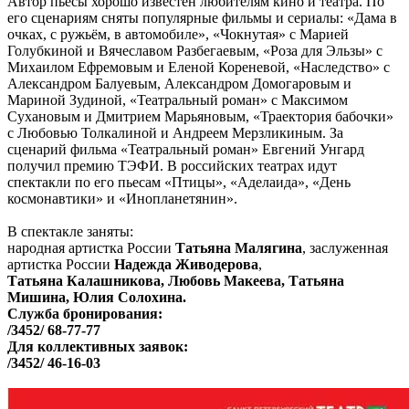
Автор пьесы хорошо известен любителям кино и театра. По
его сценариям сняты популярные фильмы и сериалы: «Дама в
очках, с ружьём, в автомобиле», «Чокнутая» с Марией
Голубкиной и Вячеславом Разбегаевым, «Роза для Эльзы» с
Михаилом Ефремовым и Еленой Кореневой, «Наследство» с
Александром Балуевым, Александром Домогаровым и
Мариной Зудиной, «Театральный роман» с Максимом
Сухановым и Дмитрием Марьяновым, «Траектория бабочки»
с Любовью Толкалиной и Андреем Мерзликиным. За
сценарий фильма «Театральный роман» Евгений Унгард
получил премию ТЭФИ. В российских театрах идут
спектакли по его пьесам «Птицы», «Аделаида», «День
космонавтики» и «Инопланетянин».
В спектакле заняты:
народная артистка России
Татьяна Малягина
, заслуженная
артистка России
Надежда Живодерова
,
Татьяна Калашникова, Любовь Макеева, Татьяна
Мишина, Юлия Солохина.
Служба бронирования:
/3452/ 68-77-77
Для коллективных заявок:
/3452/ 46-16-03