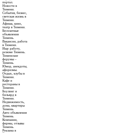
портал.
Новости в
Тюмени.
События, бизнес,
светская жизнь в
Тюмени.
Афиша, кино,
театр в Тюмени.
Бесплатные
объявления
Тюмень.
Вакансии, работа
в Тюмени.
Ищу работу,
резюме Тюмень.
Тюменские
форумы –
Тюмень.
Юмор, анекдоты,
афоризмы.
Отдых, клубы в
Тюмени.
Кафе и
рестораны в
Тюмени.
Боулинг и
бильярд в
Тюмени.
Недвижимость,
дома, квартиры
Тюмень.
Авто объявления
Тюмень.
Компании,
фирмы, отзывы
Тюмень.
Реклама в