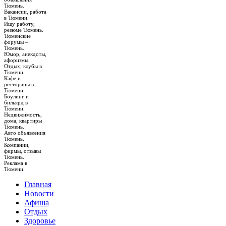
Тюмень.
Вакансии, работа
в Тюмени.
Ищу работу,
резюме Тюмень.
Тюменские
форумы –
Тюмень.
Юмор, анекдоты,
афоризмы.
Отдых, клубы в
Тюмени.
Кафе и
рестораны в
Тюмени.
Боулинг и
бильярд в
Тюмени.
Недвижимость,
дома, квартиры
Тюмень.
Авто объявления
Тюмень.
Компании,
фирмы, отзывы
Тюмень.
Реклама в
Тюмени.
Главная
Новости
Афиша
Отдых
Здоровье