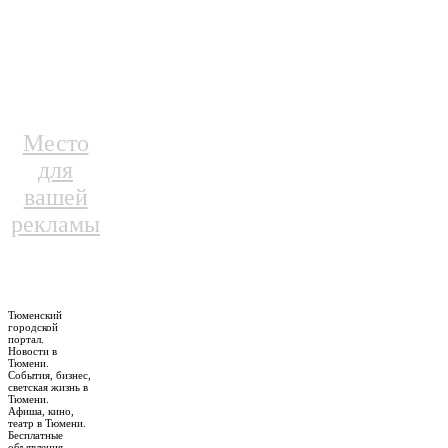
Место
для
вашей
рекламы
Тюменский
городской
портал.
Новости в
Тюмени.
События, бизнес,
светская жизнь в
Тюмени.
Афиша, кино,
театр в Тюмени.
Бесплатные
объявления