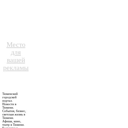
Место
для
вашей
рекламы
Тюменский
городской
портал.
Новости в
Тюмени.
События, бизнес,
светская жизнь в
Тюмени.
Афиша, кино,
театр в Тюмени.