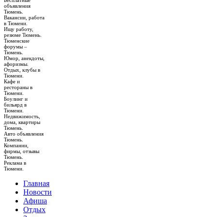
Бесплатные
объявления
Тюмень.
Вакансии, работа
в Тюмени.
Ищу работу,
резюме Тюмень.
Тюменские
форумы –
Тюмень.
Юмор, анекдоты,
афоризмы.
Отдых, клубы в
Тюмени.
Кафе и
рестораны в
Тюмени.
Боулинг и
бильярд в
Тюмени.
Недвижимость,
дома, квартиры
Тюмень.
Авто объявления
Тюмень.
Компании,
фирмы, отзывы
Тюмень.
Реклама в
Тюмени.
Главная
Новости
Афиша
Отдых