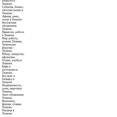
Новости в
Тюмени.
События, бизнес,
светская жизнь в
Тюмени.
Афиша, кино,
театр в Тюмени.
Бесплатные
объявления
Тюмень.
Вакансии, работа
в Тюмени.
Ищу работу,
резюме Тюмень.
Тюменские
форумы –
Тюмень.
Юмор, анекдоты,
афоризмы.
Отдых, клубы в
Тюмени.
Кафе и
рестораны в
Тюмени.
Боулинг и
бильярд в
Тюмени.
Недвижимость,
дома, квартиры
Тюмень.
Авто объявления
Тюмень.
Компании,
фирмы, отзывы
Тюмень.
Реклама в
Тюмени.