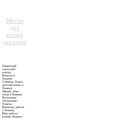
Место
для
вашей
рекламы
Тюменский
городской
портал.
Новости в
Тюмени.
События, бизнес,
светская жизнь в
Тюмени.
Афиша, кино,
театр в Тюмени.
Бесплатные
объявления
Тюмень.
Вакансии, работа
в Тюмени.
Ищу работу,
резюме Тюмень.