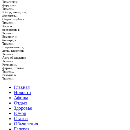
Тюменские
форумы –
Тюмень.
Юмор, анекдоты,
афоризмы.
Отдых, клубы в
Тюмени.
Кафе и
рестораны в
Тюмени.
Боулинг и
бильярд в
Тюмени.
Недвижимость,
дома, квартиры
Тюмень.
Авто объявления
Тюмень.
Компании,
фирмы, отзывы
Тюмень.
Реклама в
Тюмени.
Главная
Новости
Афиша
Отдых
Здоровье
Юмор
Статьи
Объявления
Галерея