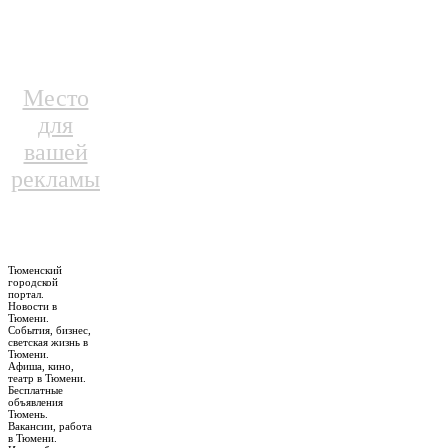
Место
для
вашей
рекламы
Тюменский
городской
портал.
Новости в
Тюмени.
События, бизнес,
светская жизнь в
Тюмени.
Афиша, кино,
театр в Тюмени.
Бесплатные
объявления
Тюмень.
Вакансии, работа
в Тюмени.