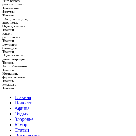
Ищу работу,
резюме Тюмень.
Тюменские
форумы –
Тюмень.
Юмор, анекдоты,
афоризмы.
Отдых, клубы в
Тюмени.
Кафе и
рестораны в
Тюмени.
Боулинг и
бильярд в
Тюмени.
Недвижимость,
дома, квартиры
Тюмень.
Авто объявления
Тюмень.
Компании,
фирмы, отзывы
Тюмень.
Реклама в
Тюмени.
Главная
Новости
Афиша
Отдых
Здоровье
Юмор
Статьи
Объявления