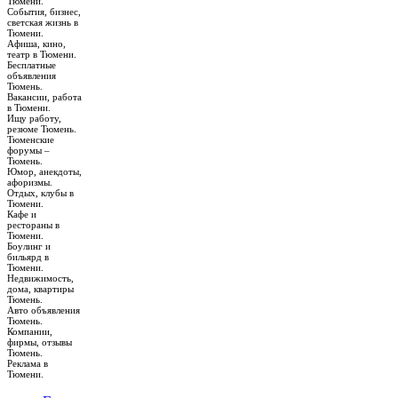
Тюмени.
События, бизнес,
светская жизнь в
Тюмени.
Афиша, кино,
театр в Тюмени.
Бесплатные
объявления
Тюмень.
Вакансии, работа
в Тюмени.
Ищу работу,
резюме Тюмень.
Тюменские
форумы –
Тюмень.
Юмор, анекдоты,
афоризмы.
Отдых, клубы в
Тюмени.
Кафе и
рестораны в
Тюмени.
Боулинг и
бильярд в
Тюмени.
Недвижимость,
дома, квартиры
Тюмень.
Авто объявления
Тюмень.
Компании,
фирмы, отзывы
Тюмень.
Реклама в
Тюмени.