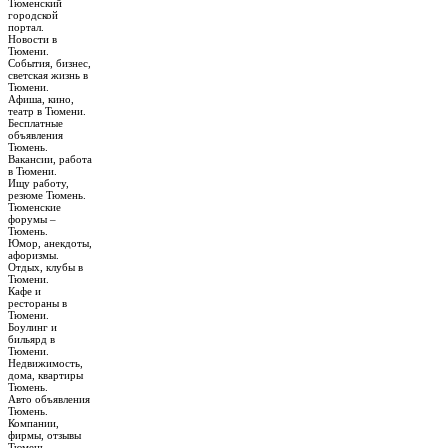
Тюменский
городской
портал.
Новости в
Тюмени.
События, бизнес,
светская жизнь в
Тюмени.
Афиша, кино,
театр в Тюмени.
Бесплатные
объявления
Тюмень.
Вакансии, работа
в Тюмени.
Ищу работу,
резюме Тюмень.
Тюменские
форумы –
Тюмень.
Юмор, анекдоты,
афоризмы.
Отдых, клубы в
Тюмени.
Кафе и
рестораны в
Тюмени.
Боулинг и
бильярд в
Тюмени.
Недвижимость,
дома, квартиры
Тюмень.
Авто объявления
Тюмень.
Компании,
фирмы, отзывы
Тюмень.