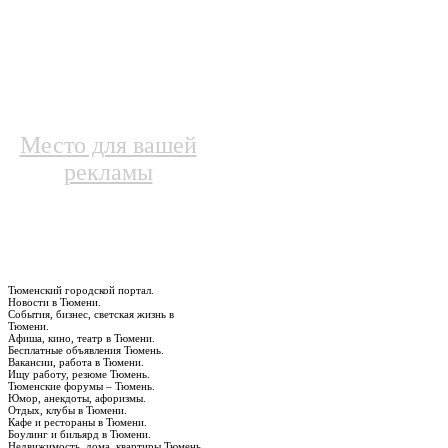
Место для вашей
рекламы
Тюменский городской портал.
Новости в Тюмени.
События, бизнес, светская жизнь в
Тюмени.
Афиша, кино, театр в Тюмени.
Бесплатные объявления Тюмень.
Вакансии, работа в Тюмени.
Ищу работу, резюме Тюмень.
Тюменские форумы – Тюмень.
Юмор, анекдоты, афоризмы.
Отдых, клубы в Тюмени.
Кафе и рестораны в Тюмени.
Боулинг и бильярд в Тюмени.
Недвижимость, дома, квартиры Тюмень.