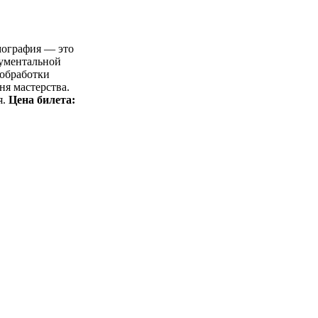
мография — это
кументальной
 обработки
ня мастерства.
я.
Цена билета: