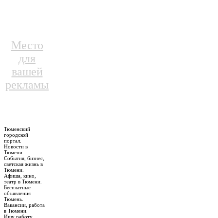
Место
для
вашей
рекламы
Тюменский
городской
портал.
Новости в
Тюмени.
События, бизнес,
светская жизнь в
Тюмени.
Афиша, кино,
театр в Тюмени.
Бесплатные
объявления
Тюмень.
Вакансии, работа
в Тюмени.
Ищу работу,