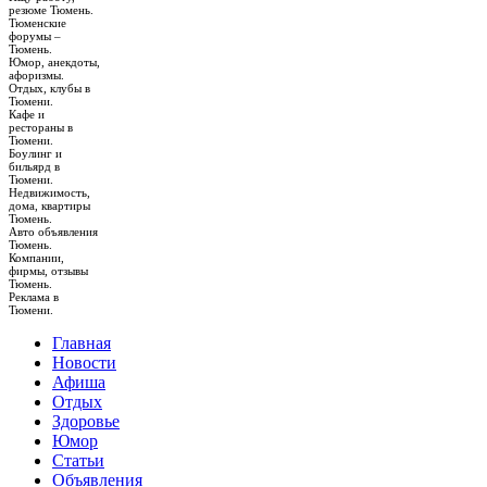
резюме Тюмень.
Тюменские
форумы –
Тюмень.
Юмор, анекдоты,
афоризмы.
Отдых, клубы в
Тюмени.
Кафе и
рестораны в
Тюмени.
Боулинг и
бильярд в
Тюмени.
Недвижимость,
дома, квартиры
Тюмень.
Авто объявления
Тюмень.
Компании,
фирмы, отзывы
Тюмень.
Реклама в
Тюмени.
Главная
Новости
Афиша
Отдых
Здоровье
Юмор
Статьи
Объявления