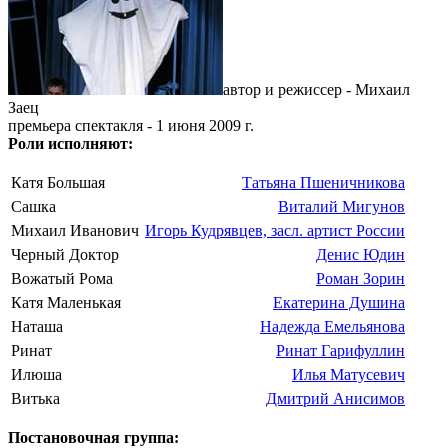
автор и режиссер - Михаил
Заец
премьера спектакля - 1 июня 2009 г.
Роли исполняют:
Катя Большая
Татьяна Пшеничникова
Сашка
Виталий Мигунов
Михаил Иванович
Игорь Кудрявцев, засл. артист России
Черный Доктор
Денис Юдин
Вожатый Рома
Роман Зорин
Катя Маленькая
Екатерина Душина
Наташа
Надежда Емельянова
Ринат
Ринат Гарифуллин
Илюша
Илья Матусевич
Витька
Дмитрий Анисимов
Постановочная группа: