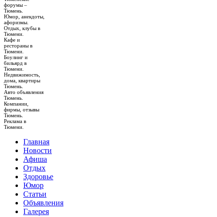
форумы –
Тюмень.
Юмор, анекдоты,
афоризмы.
Отдых, клубы в
Тюмени.
Кафе и
рестораны в
Тюмени.
Боулинг и
бильярд в
Тюмени.
Недвижимость,
дома, квартиры
Тюмень.
Авто объявления
Тюмень.
Компании,
фирмы, отзывы
Тюмень.
Реклама в
Тюмени.
Главная
Новости
Афиша
Отдых
Здоровье
Юмор
Статьи
Объявления
Галерея