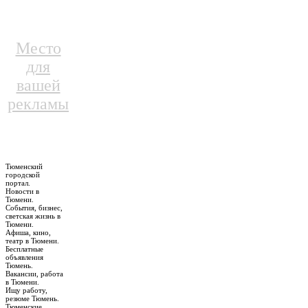
Место
для
вашей
рекламы
Тюменский
городской
портал.
Новости в
Тюмени.
События, бизнес,
светская жизнь в
Тюмени.
Афиша, кино,
театр в Тюмени.
Бесплатные
объявления
Тюмень.
Вакансии, работа
в Тюмени.
Ищу работу,
резюме Тюмень.
Тюменские