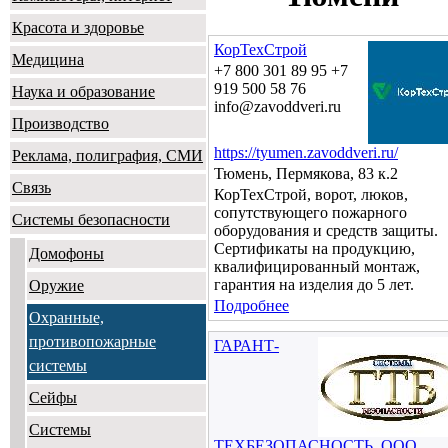
Красота и здоровье
КорТехСтрой
Медицина
+7 800 301 89 95 +7
919 500 58 76
Наука и образование
info@zavoddveri.ru
Производство
https://tyumen.zavoddveri.ru/
Реклама, полиграфия, СМИ
Тюмень, Пермякова, 83 к.2
Связь
КорТехСтрой, ворот, люков,
сопутствующего пожарного
Системы безопасности
оборудования и средств защиты.
Сертификаты на продукцию,
Домофоны
квалифицированный монтаж,
гарантия на изделия до 5 лет.
Оружие
Подробнее
Охранные,
противопожарные
ГАРАНТ-
системы
Сейфы
Системы
ТЕХБЕЗОПАСНОСТЬ, ООО