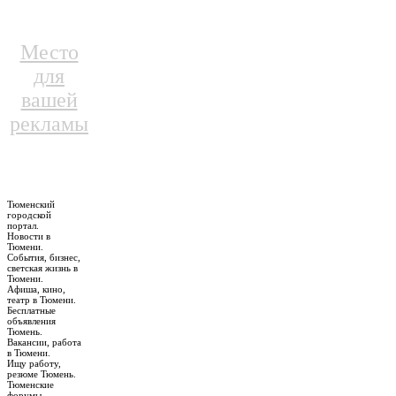
Место
для
вашей
рекламы
Тюменский
городской
портал.
Новости в
Тюмени.
События, бизнес,
светская жизнь в
Тюмени.
Афиша, кино,
театр в Тюмени.
Бесплатные
объявления
Тюмень.
Вакансии, работа
в Тюмени.
Ищу работу,
резюме Тюмень.
Тюменские
форумы –