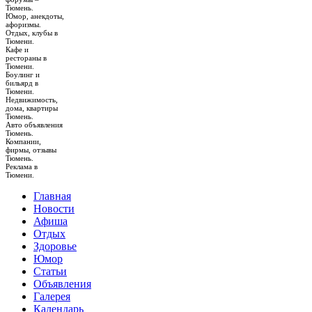
Тюмень.
Юмор, анекдоты,
афоризмы.
Отдых, клубы в
Тюмени.
Кафе и
рестораны в
Тюмени.
Боулинг и
бильярд в
Тюмени.
Недвижимость,
дома, квартиры
Тюмень.
Авто объявления
Тюмень.
Компании,
фирмы, отзывы
Тюмень.
Реклама в
Тюмени.
Главная
Новости
Афиша
Отдых
Здоровье
Юмор
Статьи
Объявления
Галерея
Календарь