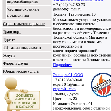
видеонаблюдения
+ 7 (922) 047-80-73
garant-tb@mail.ru
Частные охранные
Тюмень, Таврическая, 10
предприятия
Мы оказываем услуги по установ
Строительство и ремонт
и обслуживанию систем
безопасности и инженерных сист
Транспорт
на различных объектах Тюмени и
Тюменской области. Мы идем в
Туризм
ногу со временем и являемся
прогрессивной и
ТЦ, магазины, салоны
клиентоориентированной
компанией, осознавая всю степен
Услуги
ответственности за безопасност
Флора и фауна
Подробнее
Юридические услуги
Эксперт-01, ООО
+7 (812 )640-04-01
expert-0-1@mail.ru
expert-01.com
196084, Другой,
Цветочная, 25
Компания Эксперт - 01
зарекомендовала себя с отличной