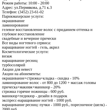
Режим работы: 10:00 - 20:00
Адрес: ул.Пермякова, д.71 к.3
Телефон: (3452) 23-61-02
Парикмахерские услуги:
окрашивание
ламинирование
гелевое восстановление волос с приданием оттенка и
глубокое восстановление
свадебные и вечерние прически
Все виды ногтевого сервиса:
наращивание ногтей - гель, акрил
Косметологические услуги:
визаж
наращивание ресниц
турбосолярий
Акции для невест
Акции на абонементы:
окрашивание+стрижка+кладка - скидка - 10%
ламинирование волос - от 800 до 1200 + массаж головы
прическа+макияж+маникюр - 20%
стрижка горячие ножницы - 600 руб.
маникюр+педикюр - дизайн в подарок
экспресс-наращивание ногтей - 1000 руб.
наращивание ресниц: пучки - 1000 руб., поресничное (шелк) -
2000 руб.