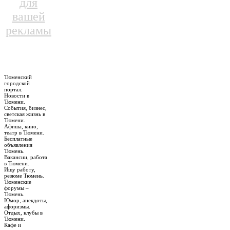
для
вашей
рекламы
Тюменский
городской
портал.
Новости в
Тюмени.
События, бизнес,
светская жизнь в
Тюмени.
Афиша, кино,
театр в Тюмени.
Бесплатные
объявления
Тюмень.
Вакансии, работа
в Тюмени.
Ищу работу,
резюме Тюмень.
Тюменские
форумы –
Тюмень.
Юмор, анекдоты,
афоризмы.
Отдых, клубы в
Тюмени.
Кафе и