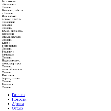
Бесплатные
объявления
Тюмень.
Вакансии, работа
в Тюмени.
Ищу работу,
резюме Тюмень.
Тюменские
форумы –
Тюмень.
Юмор, анекдоты,
афоризмы.
Отдых, клубы в
Тюмени.
Кафе и
рестораны в
Тюмени.
Боулинг и
бильярд в
Тюмени.
Недвижимость,
дома, квартиры
Тюмень.
Авто объявления
Тюмень.
Компании,
фирмы, отзывы
Тюмень.
Реклама в
Тюмени.
Главная
Новости
Афиша
Отдых