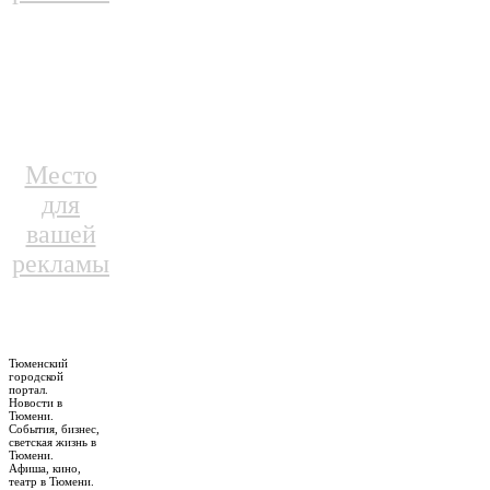
Место
для
вашей
рекламы
Тюменский
городской
портал.
Новости в
Тюмени.
События, бизнес,
светская жизнь в
Тюмени.
Афиша, кино,
театр в Тюмени.