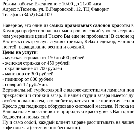
Режим работы: Ежедневно с 10-00 до 21-00 часа
Адрес: г.Тюмень, ул. В.Гнаровской, 12, ТЦ Фаворит
Телефон: (3452) 644-109
Наверное, это один из
самых правильных салонов красоты
в
Команда профессиональных мастеров, высокий уровень сервиса
чем умеренные цены! Такого Вы еще не пробовали! В салоне к
Вас весь спектр услуг: студия стрижки, Relax-педикюр, маник
ногтей, наращивание ресниц и солярий.
Цены на услуги
:
- мужская стрижка от 150 до 400 рублей
- женская стрижка от 450 рублей
- окрашивание от 700 рублей
- маникюр от 300 рублей
- педикюр от 800 рублей
- солярий 12 руб./мин.
Вертикальный турбосолярий с высокочастотными лампами по
прекрасный и стойкий загар. В нашей студии загара имеется ду
особенно важно тем, кто любит купаться после принятия "солн
Кресло для педикюра оборудовано системой массажа. И пока н
Вашим ногам восстановить природную красоту, весь Ваш орган
бодрости и новых сил!
Ну и само собой, каждый клиент вправе рассчитывать на чаше
кофе или чая (естественно бесплатно).