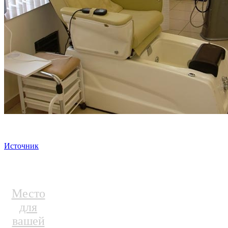
Источник
Место
для
вашей