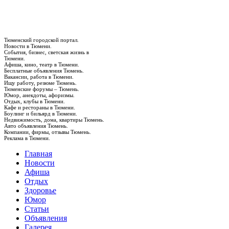
Тюменский городской портал.
Новости в Тюмени.
События, бизнес, светская жизнь в
Тюмени.
Афиша, кино, театр в Тюмени.
Бесплатные объявления Тюмень.
Вакансии, работа в Тюмени.
Ищу работу, резюме Тюмень.
Тюменские форумы – Тюмень.
Юмор, анекдоты, афоризмы.
Отдых, клубы в Тюмени.
Кафе и рестораны в Тюмени.
Боулинг и бильярд в Тюмени.
Недвижимость, дома, квартиры Тюмень.
Авто объявления Тюмень.
Компании, фирмы, отзывы Тюмень.
Реклама в Тюмени.
Главная
Новости
Афиша
Отдых
Здоровье
Юмор
Статьи
Объявления
Галерея