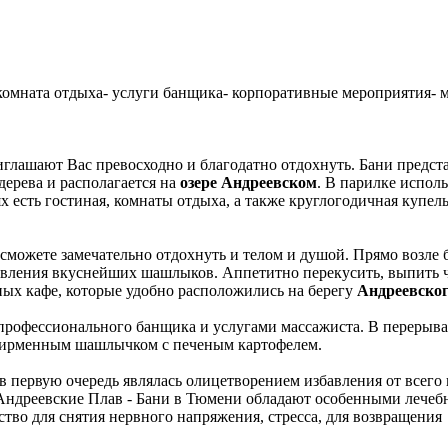
- комната отдыха- услуги банщика- корпоративные мероприятия- 
глашают Вас превосходно и благодатно отдохнуть. Бани предст
дерева и располагается на
озере Андреевском
. В парилке исполь
х есть гостиная, комнаты отдыха, а также круглогодичная купель
 сможете замечательно отдохнуть и телом и душой. Прямо возле 
овления вкуснейших шашлыков. Аппетитно перекусить, выпить 
ых кафе, которые удобно расположились на берегу
Андреевског
 профессионального банщика и услугами массажиста. В перерыв
фирменным шашлычком с печеным картофелем.
 первую очередь являлась олицетворением избавления от всего 
. Андреевские Плав - Бани в Тюмени обладают особенными лече
ство для снятия нервного напряжения, стресса, для возвращения
.