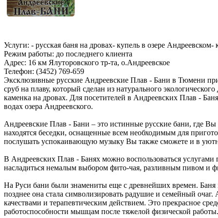
Услуги: - русская баня на дровах- купель в озере Андреевском
Режим работы: до последнего клиента
Адрес: 16 км Ялуторовского тр-та, о.Андреевское
Телефон: (3452) 769-659
Эксклюзивные русские Андреевские Плав - Бани в Тюмени при
сруб на плаву, который сделан из натурального экологического 
каменка на дровах. Для посетителей в Андреевских Плав - Баня
водах озера Андреевского.
Андреевские Плав - Бани – это истинные русские бани, где Вы
находятся беседки, оснащенные всем необходимым для пригот
послушать успокаивающую музыку Вы также сможете и в уютн
В Андреевских Плав - Банях можно воспользоваться услугами
насладиться немалым выбором фито-чая, разливным пивом и 
На Руси бани были знамениты еще с древнейших времен. Баня в
позднее она стала символизировать радушие и семейный очаг
качествами и терапевтическим действием. Это прекрасное сред
работоспособности мышцам после тяжелой физической работы