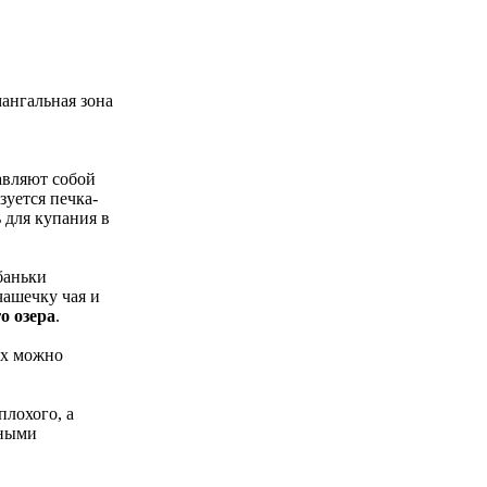
мангальная зона
авляют собой
зуется печка-
 для купания в
баньки
чашечку чая и
о озера
.
ах можно
плохого, а
бными