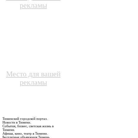
рекламы
Место для вашей
рекламы
Тюменский городской портал.
Новости в Тюмени.
События, бизнес, светская жизнь в
Тюмени.
Афиша, кино, театр в Тюмени.
Бесплатные объявления Тюмень.