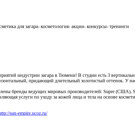
сметика для загара- косметология- акции- конкурсы- тренинги
приятий индустрии загара в Тюмени! В студии есть 3 вертикальн
оризонтальный, придающий длительный золотистый оттенок. У на
тавлены бренды ведущих мировых производителей: Supre (США),
вляющая услуги по уходу за кожей лица и тела на основе космети
http://sun-empire.ucoz.ru/