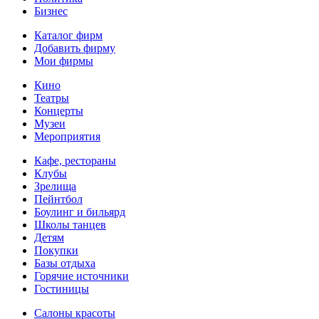
Бизнес
Каталог фирм
Добавить фирму
Мои фирмы
Кино
Театры
Концерты
Музеи
Мероприятия
Кафе, рестораны
Клубы
Зрелища
Пейнтбол
Боулинг и бильярд
Школы танцев
Детям
Покупки
Базы отдыха
Горячие источники
Гостиницы
Салоны красоты