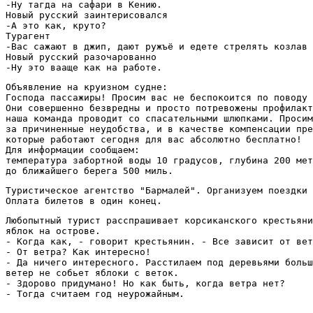
-Ну тагда на сафари в Кению. 

Новый русский заинтерисовался 

-А это как, круто? 

Турагент 

-Вас сажают в джип, дают ружъё и едете стрелять козлав 
Новый русский разочарованно 

-Ну это вааще как на работе.
Объявление на круизном судне:

Господа пассажиры! Просим вас не беспокоится по поводу 
Они совершенно безвредны и просто потревожены профилакт
наша команда проводит со спасательными шлюпками. Просим
за причиненные неудобства, и в качестве компенсации пре
которые работают сегодня для вас абсолютно бесплатно! 

Для информации сообщаем: 

температура забортной воды 10 градусов, глубина 200 мет
до ближайшего берега 500 миль.
Туристическое агентство "Бармалей". Организуем поездки 
Оплата билетов в один конец.
Любопытный турист расспрашивает корсиканского крестьяни
яблок на острове. 

- Когда как, - говорит крестьянин. - Все зависит от вет
- От ветра? Как интересно! 

- Да ничего интересного. Расстилаем под деревьями больш
ветер не собьет яблоки с веток. 

- Здорово придумано! Но как быть, когда ветра нет? 

- Тогда считаем год неурожайным.