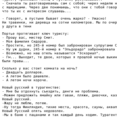
- Сначала ты разговариваешь сам с собой; через неделю н
с ящерицами. Через две понимаешь, что они с тобой говор
что ты их с интересом слушаешь...
- Говорят, в пустыне бывает очень жарко? - Ужасно! 

Ни травинки, ни деревца на сотни километров. Мы по очер
у друга в тени
Портье протягивает ключ туристу:

- Прошу вас, мистер Смит.

- Моя фамилия Сидоров.

- Простите, но 245-й номер был забронирован супругами С
- Ну уж дудки, 245-й номер в "Эльдорадо" забронировала 
- Возможно, но наш отель называется "Эскориал".

- Гм... Выходит, те двое, которых я прошлой ночью выкин
были правы...
Сколько у вас стоит комната на ночь?

- Двадцать долларов.

- А летом было дешевле.

- А летом ночи короче.
Новый русский в турагенстве:

- Мне бы отдохнуть съездить, денги не проблема.

-Можем предложить ямайку или гаваи, пляжи, девочки, каз
Новый русский.

-Жару не люблю, потею. 

-Ну тогда Финляндия, тихие места, красота, сауны, аквап
Новый Русский опять недоволен. 

-Мы в баню с пацанами и так каждый день ходим. Турагент