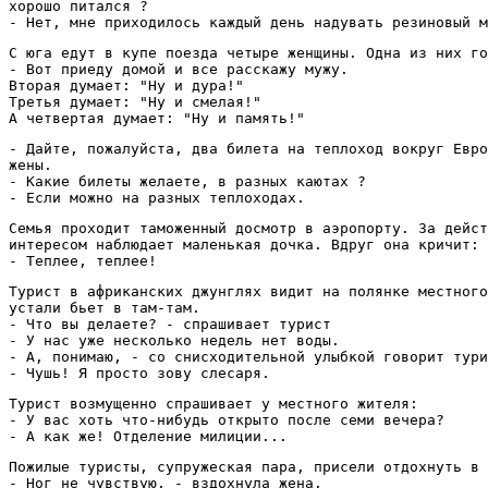
хорошо питался ?

- Нет, мне приходилось каждый день надувать резиновый м
С юга едут в купе поезда четыре женщины. Одна из них го
- Вот приеду домой и все расскажу мужу.

Вторая думает: "Ну и дура!"

Третья думает: "Ну и смелая!"

А четвертая думает: "Ну и память!"
- Дайте, пожалуйста, два билета на теплоход вокруг Евро
жены.

- Какие билеты желаете, в разных каютах ?

- Если можно на разных теплоходах.
Семья проходит таможенный досмотр в аэропорту. За дейст
интересом наблюдает маленькая дочка. Вдруг она кричит: 

- Теплее, теплее!
Турист в африканских джунглях видит на полянке местного
устали бьет в там-там. 

- Что вы делаете? - спрашивает турист 

- У нас уже несколько недель нет воды. 

- А, понимаю, - со снисходительной улыбкой говорит тури
- Чушь! Я просто зову слесаря.
Турист возмущенно спрашивает у местного жителя: 

- У вас хоть что-нибудь открыто после семи вечера? 

- А как же! Отделение милиции...
Пожилые туристы, супружеская пара, присели отдохнуть в 
- Ног не чувствую, - вздохнула жена. 
