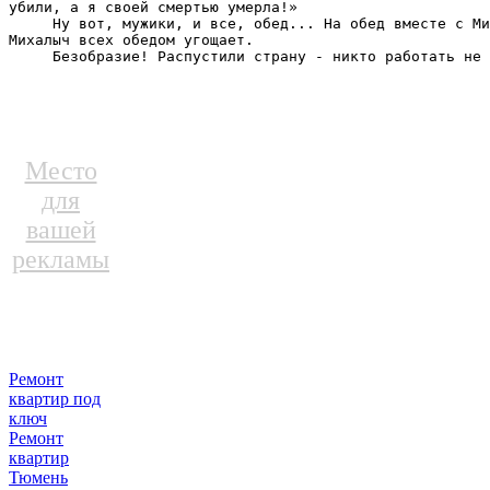
убили, а я своей смертью умерла!»

     Ну вот, мужики, и все, обед... На обед вместе с Ми
Михалыч всех обедом угощает.

     Безобразие! Распустили страну - никто работать не 
Место
для
вашей
рекламы
Ремонт
квартир под
ключ
Ремонт
квартир
Тюмень