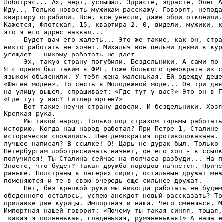
Лоботряс... Ах, черт, услышал. Здрасте, здрасте, Олег А
Иду... Только новость мужикам расскажу. Говорят, непода
квартиру ограбили. Все, все унесли, даже обои отклеили.
Кажется, Флотская, 15, квартира 2. 0, видели, мужики, к
это я его адрес назвал...

     Будет вам его жалеть... Это же такие, как он, стра
никто работать не хочет. Михалыч вон целыми днями в кур
угощает - никому работать не дает...

     Эх, такую страну погубили. Бездельники. А сами по 
Я с одним был таким в ФРГ. Тоже большого демократа из с
языком объяснили. У тебя жена маленькая. Ей одежду деше
«Юнген моден». То сесть в Молодежной моде... Он три дня
на улицу вышел, спрашивает: «Где тут у вас?» Это он в Г
«Где тут у вас? Гитлер юрген?»

     Вот такие неучи страну довели. И бездельники. Хозя
Крепкая рука.

     Мы такой народ. Только под страхом тюрьмы работать
историю. Когда наш народ работал? При Петре 1, Сталине 
исторически сложились. Нам демократия противопоказана. 
лучшее написал? В ссылке! О! Царь не дурак был. Только 
Петербургам лоботрясничать начнет, он его хоп - в ссылк
получился! Ты Сталина сейчас на полчаса разбуди... На п
Знаете, что будет? Такая дружба народов начнется. Приче
раньше. Полстраны в лагерях сидит, остальные дружат меж
поменяются и те в свою очередь еще сильнее дружат.

     Нет, без крепкой руки мы никогда работать не будем
обеденного осталось, успею анекдот новый рассказать? То
прилавке две курицы. Импортная и наша. Чего смеешься, М
Импортная нашей говорит: «Почему ты такая синяя, тощая,
 какая я полненькая, гладенькая, румяненькая!» А наша е