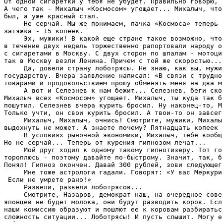
От одной сигаретки у тебя не убудет. Правильно говорю, 
А чего так - Михалыч «Космосом» угощает... Михалыч, что
был, а уже красный стал.

     Не серчай. Мы же понимаем, пачка «Космоса» теперь 
затяжка - 15 копеек.

     Эх, мужики! В какой еще стране такое возможно, что
в течение двух недель торжественно рапортовали народу о
с сигаретами в Москву. С двух сторон по шпалам - мотоци
так в Москву везли Ленина. Причем с той же скоростью...

     Да, довели страну лоботрясы. Не знаю, как вы, мужи
государству. Вчера заявление написал: «В связи с трудно
товарами и продовольствием прошу обменять меня на два м
     А вот и Селезнев к нам бежит... Селезнев, беги ско
Михалыч всех «Космосом» угощает. Михалыч, ты куда так б
пошутил. Селезнев вчера курить бросил. Ну наконец-то, М
Только учти, он свои курить бросил. А твои-то он завсег
     Михалыч, Михалыч, очнись! Смотрите, мужики, Михалы
выдохнуть не может. А знаете почему? Пятнадцать копеек 
     В условиях рыночной экономики, Михалыч, тебе вообщ
Но не серчай... Теперь от курения гипнозом лечат...

     Мой друг ходил к одному такому гипнотизеру. Тот го
тороплюсь - поэтому давайте по-быстрому. Значит, так, б
Понял! Гипноз окончен. Давай 300 рублей, зови следующег
     Мне тоже астрологи гадали. Говорят: «У вас Меркури
 Если не умрете рано!»

     Развели, развели лоботрясов...

     Смотрите, Назаров, демократ наш, на очередное сове
японцев не будет молока, они будут разводить коров. Есл
наши комиссию образуют и пошлют ее к коровам разбиратьс
сложность ситуации... Лоботрясы! И пусть слышит. Могу е