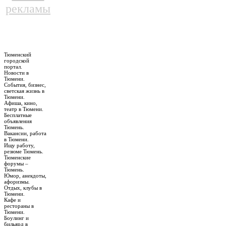
рекламы
Тюменский
городской
портал.
Новости в
Тюмени.
События, бизнес,
светская жизнь в
Тюмени.
Афиша, кино,
театр в Тюмени.
Бесплатные
объявления
Тюмень.
Вакансии, работа
в Тюмени.
Ищу работу,
резюме Тюмень.
Тюменские
форумы –
Тюмень.
Юмор, анекдоты,
афоризмы.
Отдых, клубы в
Тюмени.
Кафе и
рестораны в
Тюмени.
Боулинг и
бильярд в