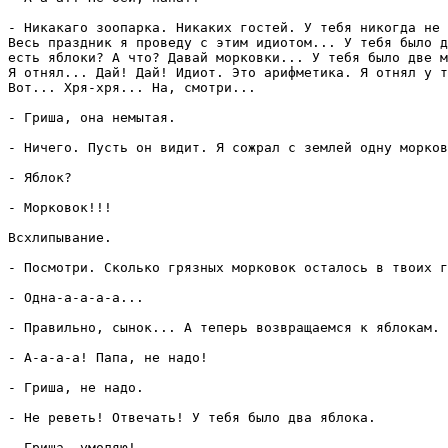
- Никакаго зоопарка. Никаких гостей. У тебя никогда не 
Весь праздник я проведу с этим идиотом... У тебя было д
есть яблоки? А что? Давай морковки... У тебя было две м
Я отнял... Дай! Дай! Идиот. Это арифметика. Я отнял у т
Вот... Хря-хря... На, смотри...

- Гриша, она немытая.

- Ничего. Пусть он видит. Я сожрал с землей одну морков
- Яблок?

- Морковок!!!

Всхлипывание.

- Посмотри. Сколько грязных морковок осталось в твоих г
- Одна-а-а-а-а...

- Правильно, сынок... А теперь возвращаемся к яблокам.

- А-а-а-а! Папа, не надо! 

- Гриша, не надо.

- Не реветь! Отвечать! У тебя было два яблока.

- Гриша, умоляю!
