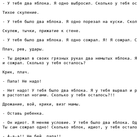
- У тебя два яблока. Я одно выбросил. Сколько у тебя ос
Тихое скуление.

- У тебя было два яблока. Я одно порезал на куски. Скол
Скулеж, тычки, прижатие к стене.

- У тебя было два яблока. Я одно сожрал. Я! Я сожрал. С
Плач, рев, удары.

- Ты держал в своих грязных руках два немытых яблока. Я
и сожрал. Сколько у тебя осталось?

Крик, плач.

- Папа! Не надо! 

- Нет надо! У тебя было два яблока. Я у тебя вырвал и р
я растоптал ногами. Сколько у тебя осталось?!!

Дрожание, вой, крики, визг мамы.

- Оставь ребенка.

- Он идиот. Я меняю условие. У тебя было два яблока. Од
Ты сам сожрал одно! Сколько яблок, идиот, у тебя остало
- А-а-а!! Не бей, папа!!
