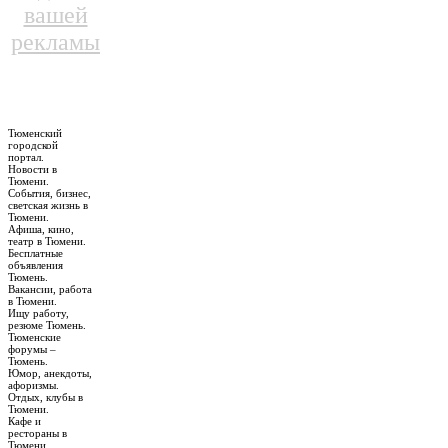
вашей
рекламы
Тюменский
городской
портал.
Новости в
Тюмени.
События, бизнес,
светская жизнь в
Тюмени.
Афиша, кино,
театр в Тюмени.
Бесплатные
объявления
Тюмень.
Вакансии, работа
в Тюмени.
Ищу работу,
резюме Тюмень.
Тюменские
форумы –
Тюмень.
Юмор, анекдоты,
афоризмы.
Отдых, клубы в
Тюмени.
Кафе и
рестораны в
Тюмени.