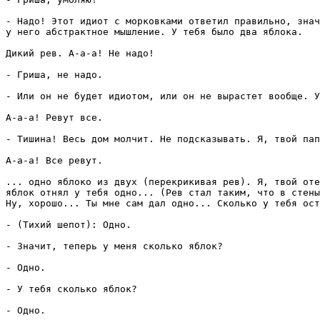
- Надо! Этот идиот с морковками ответил правильно, знач
у него абстрактное мышление. У тебя было два яблока. 

Дикий рев. А-а-а! Не надо!

- Гриша, не надо.

- Или он не будет идиотом, или он не вырастет вообще. У
А-а-а! Ревут все.

- Тишина! Весь дом молчит. Не подсказывать. Я, твой пап
А-а-а! Все ревут.

... одно яблоко из двух (перекрикивая рев). Я, твой оте
яблок отнял у тебя одно... (Рев стал таким, что в стены
Ну, хорошо... Ты мне сам дал одно... Сколько у тебя ост
- (Тихий шепот): Одно.

- Значит, теперь у меня сколько яблок?

- Одно.

- У тебя сколько яблок?

- Одно.
