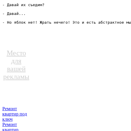
- Давай их съедим?

- Давай...

- Но яблок нет! Жрать нечего! Это и есть абстрактное мы
Место
для
вашей
рекламы
Ремонт
квартир под
ключ
Ремонт
квартир