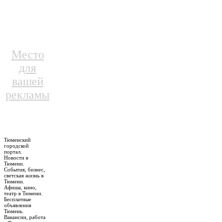
Место
для
вашей
рекламы
Тюменский
городской
портал.
Новости в
Тюмени.
События, бизнес,
светская жизнь в
Тюмени.
Афиша, кино,
театр в Тюмени.
Бесплатные
объявления
Тюмень.
Вакансии, работа