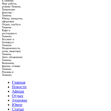
в Тюмени.
Ищу работу,
резюме Тюмень.
Тюменские
форумы –
Тюмень.
Юмор, анекдоты,
афоризмы.
Отдых, клубы в
Тюмени.
Кафе и
рестораны в
Тюмени.
Боулинг и
бильярд в
Тюмени.
Недвижимость,
дома, квартиры
Тюмень.
Авто объявления
Тюмень.
Компании,
фирмы, отзывы
Тюмень.
Реклама в
Тюмени.
Главная
Новости
Афиша
Отдых
Здоровье
Юмор
Статьи