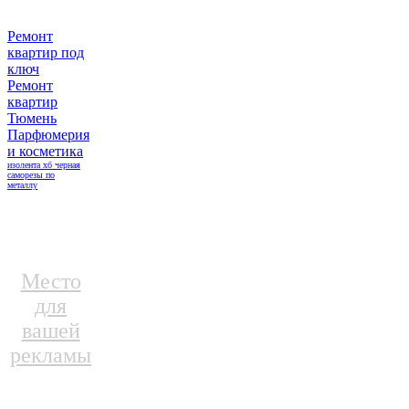
Ремонт
квартир под
ключ
Ремонт
квартир
Тюмень
Парфюмерия
и косметика
изолента хб черная
саморезы по
металлу
Место
для
вашей
рекламы