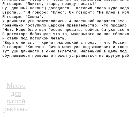
Я говорю: "Боится, тварь, правду писать!"

Ну, длинный наконец догадался - вставил глаза куда надо
Европа..." Я говорю: "Плюс". Он говорит: "Не плюй в кол
Я говорю: "Слюна".

У длинного уши зашевелились. А маленький напрягся весь 
правильно поступило царское правительство, что продало 
"Нет. Надо было всю Россию продать, сейчас бы уже все л
В детекторе бабахнуло что-то, маленького на пол сбросил
и стали под потолком летать.

"Верите ли вы, - кричит маленький с пола, - что Россия 
Я говорю: "Конечно! Лично меня уже подташнивает и тянет
Тут уши длинного в окно вылетели, маленький в щель под 
обуглившиеся провода и пошел устраиваться на другую раб
Место
для
вашей
рекламы