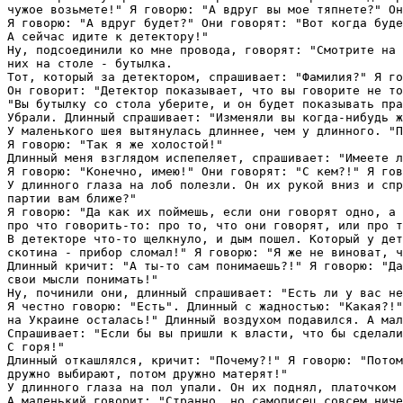
чужое возьмете!" Я говорю: "А вдруг вы мое тяпнете?" Он
Я говорю: "А вдруг будет?" Они говорят: "Вот когда буде
А сейчас идите к детектору!"

Ну, подсоединили ко мне провода, говорят: "Смотрите на 
них на столе - бутылка.

Тот, который за детектором, спрашивает: "Фамилия?" Я го
Он говорит: "Детектор показывает, что вы говорите не то
"Вы бутылку со стола уберите, и он будет показывать пра
Убрали. Длинный спрашивает: "Изменяли вы когда-нибудь ж
У маленького шея вытянулась длиннее, чем у длинного. "П
Я говорю: "Так я же холостой!"

Длинный меня взглядом испепеляет, спрашивает: "Имеете л
Я говорю: "Конечно, имею!" Они говорят: "С кем?!" Я гов
У длинного глаза на лоб полезли. Он их рукой вниз и спр
партии вам ближе?"

Я говорю: "Да как их поймешь, если они говорят одно, а 
про что говорить-то: про то, что они говорят, или про т
В детекторе что-то щелкнуло, и дым пошел. Который у дет
скотина - прибор сломал!" Я говорю: "Я же не виноват, ч
Длинный кричит: "А ты-то сам понимаешь?!" Я говорю: "Да
свои мысли понимать!"

Ну, починили они, длинный спрашивает: "Есть ли у вас не
Я честно говорю: "Есть". Длинный с жадностью: "Какая?!"
на Украине осталась!" Длинный воздухом подавился. А мал
Спрашивает: "Если бы вы пришли к власти, что бы сделали
С горя!"

Длинный откашлялся, кричит: "Почему?!" Я говорю: "Потом
дружно выбирают, потом дружно матерят!"

У длинного глаза на пол упали. Он их поднял, платочком 
А маленький говорит: "Странно, но самописец совсем ниче