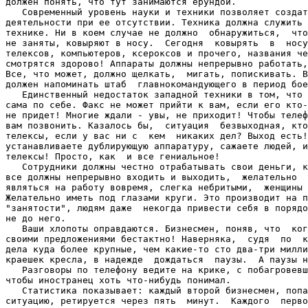
должен понять, что тут занимаются ерундой. 

   Современный уровень науки и техники позволяет создат
деятельности при ее отсутствии. Техника должна служить 
технике. Ни в коем случае не должно  обнаружиться,  что
не заняты, ковыряют в носу.  Сегодня  ковырять  в  носу
телексов, компьютеров, ксероксов и прочего, названия че
смотрятся здорово! Аппараты должны непрерывно работать,
Все, что может, должно щелкать,  мигать, попискивать. В
должен напоминать штаб  главнокомандующего в период бое
   Единственный недостаток западной техники в том, что 
сама по себе. Факс не может прийти к вам, если его кто-
не придет! Многие ждали - увы, не приходит! Чтобы телеф
вам позвонить. Казалось бы,  ситуация  безвыходная, кто
телексы, если у вас ни с  кем  никаких дел? Выход есть!
устанавливаете дублирующую аппаратуру, сажаете людей, и
телексы! Просто, как  и все гениальное! 

   Сотрудники должны честно отрабатывать свои деньги, к
все должны непрерывно входить и выходить,  желательно  
являться на работу вовремя, слегка небритыми,  женщины 
Желательно иметь под глазами круги. Это производит на п
"занятости", людям даже  некогда привести себя в порядо
не до него. 

   Ваши хлопоты оправдаются. Бизнесмен, поняв, что  ког
своими предложениями бестактно! Наверняка,  судя  по  к
дела куда более крупные, чем какие-то сто два-три милли
краешек кресла, в надежде  дождаться  паузы.  А паузы н
   Разговоры по телефону ведите на крике, с побагровевш
чтобы иностранец хоть что-нибудь понимал. 

   Статистика показывает: каждый второй бизнесмен, попа
ситуацию, ретируется через пять  минут.  Каждого  перво