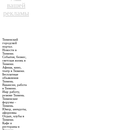
вашей
рекламы
Тюменский
городской
портал.
Новости в
Тюмени.
События, бизнес,
светская жизнь в
Тюмени.
Афиша, кино,
театр в Тюмени.
Бесплатные
объявления
Тюмень.
Вакансии, работа
в Тюмени.
Ищу работу,
резюме Тюмень.
Тюменские
форумы –
Тюмень.
Юмор, анекдоты,
афоризмы.
Отдых, клубы в
Тюмени.
Кафе и
рестораны в