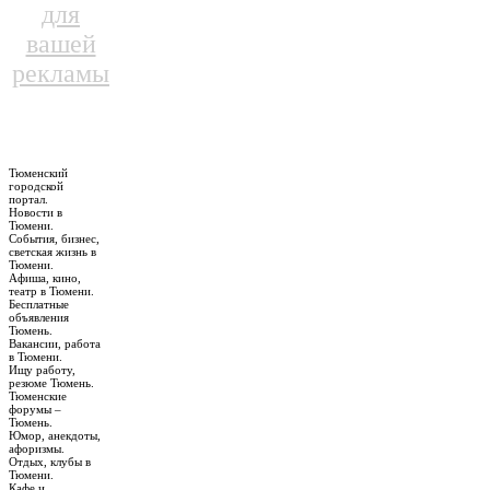
для
вашей
рекламы
Тюменский
городской
портал.
Новости в
Тюмени.
События, бизнес,
светская жизнь в
Тюмени.
Афиша, кино,
театр в Тюмени.
Бесплатные
объявления
Тюмень.
Вакансии, работа
в Тюмени.
Ищу работу,
резюме Тюмень.
Тюменские
форумы –
Тюмень.
Юмор, анекдоты,
афоризмы.
Отдых, клубы в
Тюмени.
Кафе и