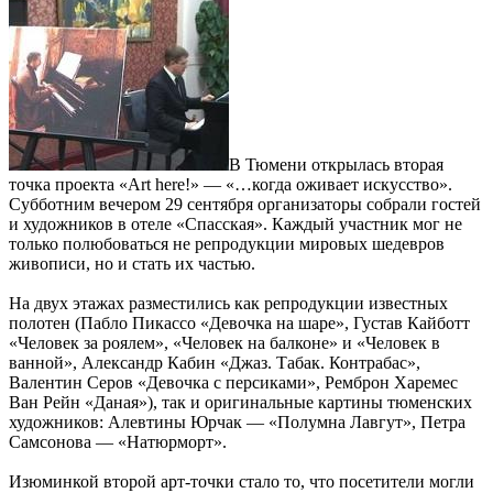
В Тюмени открылась вторая
точка проекта «Art here!» — «…когда оживает искусство».
Субботним вечером 29 сентября организаторы собрали гостей
и художников в отеле «Спасская». Каждый участник мог не
только полюбоваться не репродукции мировых шедевров
живописи, но и стать их частью.
На двух этажах разместились как репродукции известных
полотен (Пабло Пикассо «Девочка на шаре», Густав Кайботт
«Человек за роялем», «Человек на балконе» и «Человек в
ванной», Александр Кабин «Джаз. Табак. Контрабас»,
Валентин Серов «Девочка с персиками», Ремброн Харемес
Ван Рейн «Даная»), так и оригинальные картины тюменских
художников: Алевтины Юрчак — «Полумна Лавгут», Петра
Самсонова — «Натюрморт».
Изюминкой второй арт-точки стало то, что посетители могли