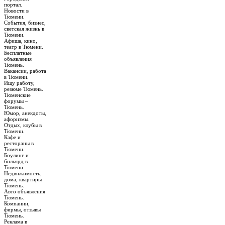
портал.
Новости в
Тюмени.
События, бизнес,
светская жизнь в
Тюмени.
Афиша, кино,
театр в Тюмени.
Бесплатные
объявления
Тюмень.
Вакансии, работа
в Тюмени.
Ищу работу,
резюме Тюмень.
Тюменские
форумы –
Тюмень.
Юмор, анекдоты,
афоризмы.
Отдых, клубы в
Тюмени.
Кафе и
рестораны в
Тюмени.
Боулинг и
бильярд в
Тюмени.
Недвижимость,
дома, квартиры
Тюмень.
Авто объявления
Тюмень.
Компании,
фирмы, отзывы
Тюмень.
Реклама в