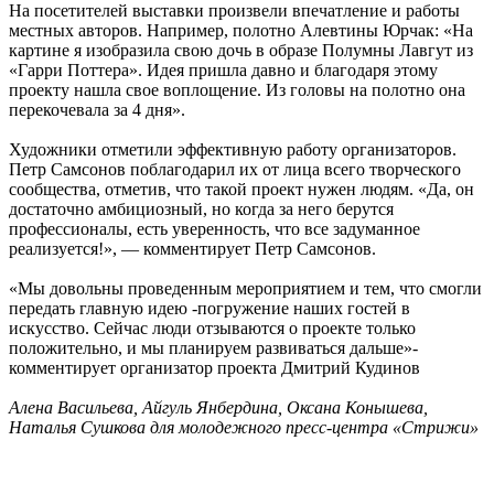
На посетителей выставки произвели впечатление и работы
местных авторов. Например, полотно Алевтины Юрчак: «На
картине я изобразила свою дочь в образе Полумны Лавгут из
«Гарри Поттера». Идея пришла давно и благодаря этому
проекту нашла свое воплощение. Из головы на полотно она
перекочевала за 4 дня».
Художники отметили эффективную работу организаторов.
Петр Самсонов поблагодарил их от лица всего творческого
сообщества, отметив, что такой проект нужен людям. «Да, он
достаточно амбициозный, но когда за него берутся
профессионалы, есть уверенность, что все задуманное
реализуется!», — комментирует Петр Самсонов.
«Мы довольны проведенным мероприятием и тем, что смогли
передать главную идею -погружение наших гостей в
искусство. Сейчас люди отзываются о проекте только
положительно, и мы планируем развиваться дальше»-
комментирует организатор проекта Дмитрий Кудинов
Алена Васильева, Айгуль Янбердина, Оксана Конышева,
Наталья Сушкова для молодежного пресс-центра «Стрижи»