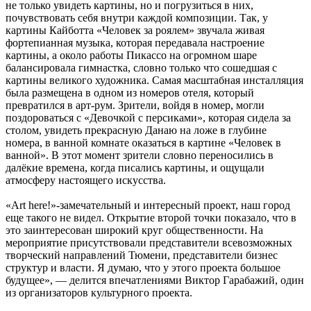
не только увидеть картины, но и погрузиться в них,
почувствовать себя внутри каждой композиции. Так, у
картины Кайботта «Человек за роялем» звучала живая
фортепианная музыка, которая передавала настроение
картины, а около работы Пикассо на огромном шаре
балансировала гимнастка, словно только что сошедшая с
картины великого художника. Самая масштабная инсталляция
была размещена в одном из номеров отеля, который
превратился в арт-рум. Зрители, войдя в номер, могли
поздороваться с «Девочкой с персиками», которая сидела за
столом, увидеть прекрасную Данаю на ложе в глубине
номера, в ванной комнате оказаться в картине «Человек в
ванной». В этот момент зрители словно переносились в
далёкие времена, когда писались картины, и ощущали
атмосферу настоящего искусства.
«Art here!»-замечательный и интересный проект, наш город
еще такого не видел. Открытие второй точки показало, что в
это заинтересован широкий круг общественности. На
мероприятие присутствовали представители всевозможных
творческий направлений Тюмени, представители бизнес
структур и власти. Я думаю, что у этого проекта большое
будущее», — делится впечатлениями Виктор Гарабажий, один
из организаторов культурного проекта.