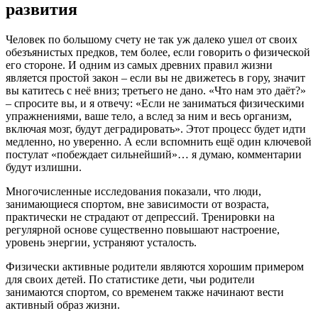
развития
Человек по большому счету не так уж далеко ушел от своих
обезъянистых предков, тем более, если говорить о физической
его стороне. И одним из самых древних правил жизни
является простой закон – если вы не движетесь в гору, значит
вы катитесь с неё вниз; третьего не дано. «Что нам это даёт?»
– спросите вы, и я отвечу: «Если не заниматься физическими
упражнениями, ваше тело, а вслед за ним и весь организм,
включая мозг, будут деградировать». Этот процесс будет идти
медленно, но уверенно. А если вспомнить ещё один ключевой
постулат «побеждает сильнейший»… я думаю, комментарии
будут излишни.
Многочисленные исследования показали, что люди,
занимающиеся спортом, вне зависимости от возраста,
практически не страдают от депрессий. Тренировки на
регулярной основе существенно повышают настроение,
уровень энергии, устраняют усталость.
Физически активные родители являются хорошим примером
для своих детей. По статистике дети, чьи родители
занимаются спортом, со временем также начинают вести
активный образ жизни.