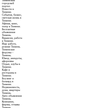
Тюменский
городской
портал.
Новости в
Тюмени.
События, бизнес,
светская жизнь в
Тюмени.
Афиша, кино,
театр в Тюмени.
Бесплатные
объявления
Тюмень.
Вакансии, работа
в Тюмени.
Ищу работу,
резюме Тюмень.
Тюменские
форумы –
Тюмень.
Юмор, анекдоты,
афоризмы.
Отдых, клубы в
Тюмени.
Кафе и
рестораны в
Тюмени.
Боулинг и
бильярд в
Тюмени.
Недвижимость,
дома, квартиры
Тюмень.
Авто объявления
Тюмень.
Компании,
фирмы, отзывы
Тюмень.