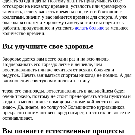
сделать за один день! Поэтому хватить придумывать себе
отговорки на нехватку времени, усталость или чрезмерную
занятость, если у вас есть время на соц.сети и болтовню с
коллегами, значит, у вас найдется время и для спорта. А уже
благодаря спорту и хорошему самочувствию вы научитесь
работать продуктивнее и успевать
делать больше
за меньшее
количество времени.
Вы улучшите свое здоровье
Здоровье дается вам всего один раз и на всю жизнь.
Поддерживать его гораздо легче и дешевле, чем
восстанавливать или же лечиться от всяких болячек и
недугов. Начать заниматься спортом никогда не поздно. А для
вдохновения советую вам почитать книгу
теряв его единожды, вотсстанавливать в дальнейшем будет
очень тяжело, поэтому не стоит пренебрегать этим пунктом и
кидать в меня гнилые помидоры с пометкой «я это и так
знаю». Да, знаете, но толку-то? Большинство курильщиков
прекрасно понимают весь вред сигарет, но это их не вовсе не
останавливает.
Вы познаете естественные процессы