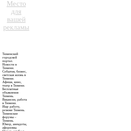
Место
для
вашей
рекламы
Тюменский
городской
портал.
Новости в
Тюмени.
События, бизнес,
светская жизнь в
Тюмени.
Афиша, кино,
театр в Тюмени.
Бесплатные
объявления
Тюмень.
Вакансии, работа
в Тюмени.
Ищу работу,
резюме Тюмень.
Тюменские
форумы –
Тюмень.
Юмор, анекдоты,
афоризмы.