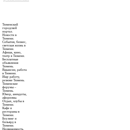
Тюменский
городской
портал.
Новости в
Тюмени.
События, бизнес,
светская жизнь в
Тюмени.
Афиша, кино,
театр в Тюмени.
Бесплатные
объявления
Тюмень.
Вакансии, работа
в Тюмени.
Ищу работу,
резюме Тюмень.
Тюменские
форумы –
Тюмень.
Юмор, анекдоты,
афоризмы.
Отдых, клубы в
Тюмени.
Кафе и
рестораны в
Тюмени.
Боулинг и
бильярд в
Тюмени.
Недвижимость,