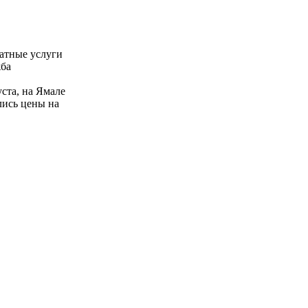
атные услуги
жба
ста, на Ямале
лись цены на