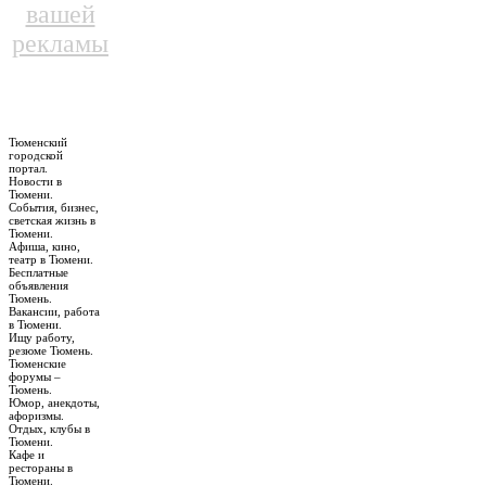
вашей
рекламы
Тюменский
городской
портал.
Новости в
Тюмени.
События, бизнес,
светская жизнь в
Тюмени.
Афиша, кино,
театр в Тюмени.
Бесплатные
объявления
Тюмень.
Вакансии, работа
в Тюмени.
Ищу работу,
резюме Тюмень.
Тюменские
форумы –
Тюмень.
Юмор, анекдоты,
афоризмы.
Отдых, клубы в
Тюмени.
Кафе и
рестораны в
Тюмени.