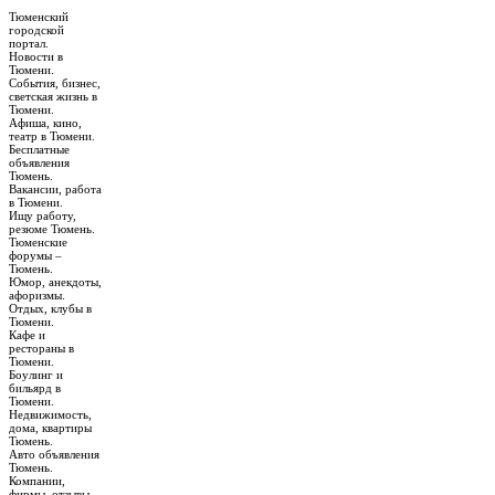
Тюменский
городской
портал.
Новости в
Тюмени.
События, бизнес,
светская жизнь в
Тюмени.
Афиша, кино,
театр в Тюмени.
Бесплатные
объявления
Тюмень.
Вакансии, работа
в Тюмени.
Ищу работу,
резюме Тюмень.
Тюменские
форумы –
Тюмень.
Юмор, анекдоты,
афоризмы.
Отдых, клубы в
Тюмени.
Кафе и
рестораны в
Тюмени.
Боулинг и
бильярд в
Тюмени.
Недвижимость,
дома, квартиры
Тюмень.
Авто объявления
Тюмень.
Компании,
фирмы, отзывы