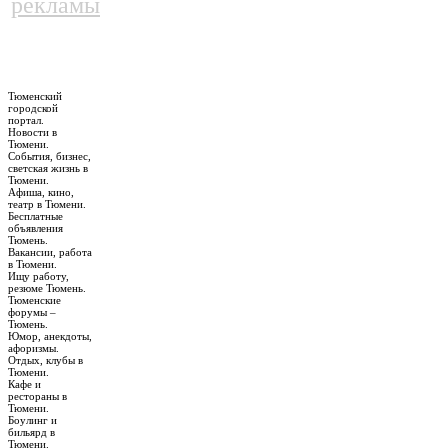
рекламы
Тюменский
городской
портал.
Новости в
Тюмени.
События, бизнес,
светская жизнь в
Тюмени.
Афиша, кино,
театр в Тюмени.
Бесплатные
объявления
Тюмень.
Вакансии, работа
в Тюмени.
Ищу работу,
резюме Тюмень.
Тюменские
форумы –
Тюмень.
Юмор, анекдоты,
афоризмы.
Отдых, клубы в
Тюмени.
Кафе и
рестораны в
Тюмени.
Боулинг и
бильярд в
Тюмени.