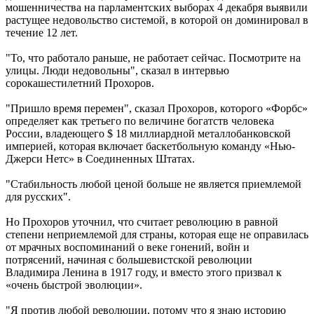
мошенничества на парламентских выборах 4 декабря выявили
растущее недовольство системой, в которой он доминировал в
течение 12 лет.
"То, что работало раньше, не работает сейчас. Посмотрите на
улицы. Люди недовольны", сказал в интервью
сорокашестилетний Прохоров.
"Пришло время перемен", сказал Прохоров, которого «Форбс»
определяет как третьего по величине богатств человека
России, владеющего $ 18 миллиардной металлобанковской
империей, которая включает баскетбольную команду «Нью-
Джерси Нетс» в Соединенных Штатах.
"Стабильность любой ценой больше не является приемлемой
для русских".
Но Прохоров уточнил, что считает революцию в равной
степени неприемлемой для страны, которая еще не оправилась
от мрачных воспоминаний о веке гонений, войн и
потрясений, начиная с большевистской революции
Владимира Ленина в 1917 году, и вместо этого призвал к
«очень быстрой эволюции».
"Я против любой революции, потому что я знаю историю