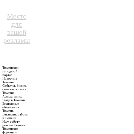
Место
для
вашей
рекламы
Тюменский
городской
портал.
Новости в
Тюмени.
События, бизнес,
светская жизнь в
Тюмени.
Афиша, кино,
театр в Тюмени.
Бесплатные
объявления
Тюмень.
Вакансии, работа
в Тюмени.
Ищу работу,
резюме Тюмень.
Тюменские
форумы –