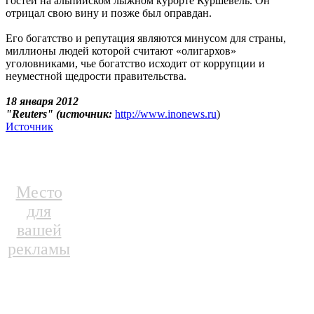
гостей на альпийском лыжном курорте Куршевель. Он
отрицал свою вину и позже был оправдан.
Его богатство и репутация являются минусом для страны,
миллионы людей которой считают «олигархов»
уголовниками, чье богатство исходит от коррупции и
неуместной щедрости правительства.
18 января 2012
"Reuters" (источник:
http://www.inonews.ru
)
Источник
Место
для
вашей
рекламы