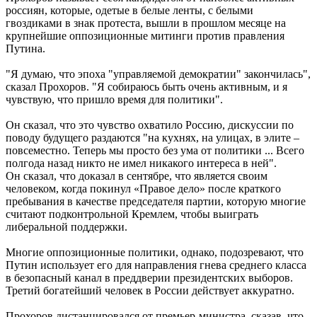
россиян, которые, одетые в белые ленты, с белыми
гвоздиками в знак протеста, вышли в прошлом месяце на
крупнейшие оппозиционные митинги против правления
Путина.
"Я думаю, что эпоха "управляемой демократии" закончилась",
сказал Прохоров. "Я собираюсь быть очень активным, и я
чувствую, что пришло время для политики".
Он сказал, что это чувство охватило Россию, дискуссии по
поводу будущего раздаются "на кухнях, на улицах, в элите –
повсеместно. Теперь мы просто без ума от политики ... Всего
полгода назад никто не имел никакого интереса в ней".
Он сказал, что доказал в сентябре, что является своим
человеком, когда покинул «Правое дело» после краткого
пребывания в качестве председателя партии, которую многие
считают подконтрольной Кремлем, чтобы выиграть
либеральной поддержки.
Многие оппозиционные политики, однако, подозревают, что
Путин использует его для направления гнева среднего класса
в безопасный канал в преддверии президентских выборов.
Третий богатейший человек в России действует аккуратно.
Прохоров дистанцировался от премьер-министра, сказав, что