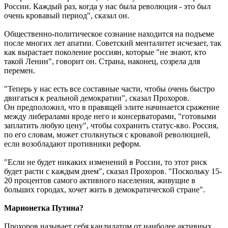
России. Каждый раз, когда у нас была революция - это был
очень кровавый период", сказал он.
Общественно-политическое сознание находится на подъеме
после многих лет апатии. Советский менталитет исчезает, так
как вырастает поколение россиян, которые "не знают, кто
такой Ленин", говорит он. Страна, наконец, созрела для
перемен.
"Теперь у нас есть все составные части, чтобы очень быстро
двигаться к реальной демократии", сказал Прохоров.
Он предположил, что в правящей элите начинается сражение
между либералами вроде него и консерваторами, "готовыми
заплатить любую цену", чтобы сохранить статус-кво. Россия,
по его словам, может столкнуться с кровавой революцией,
если возобладают противники реформ.
"Если не будет никаких изменений в России, то этот риск
будет расти с каждым днем", сказал Прохоров. "Поскольку 15-
20 процентов самого активного населения, живущие в
больших городах, хочет жить в демократической стране".
Марионетка Путина?
Прохоров называет себя кандидатом от наиболее активных