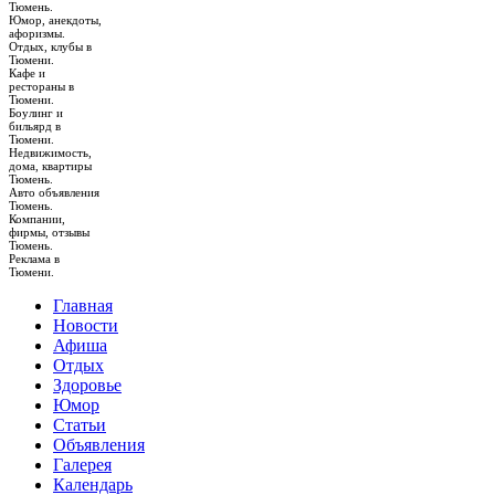
Тюмень.
Юмор, анекдоты,
афоризмы.
Отдых, клубы в
Тюмени.
Кафе и
рестораны в
Тюмени.
Боулинг и
бильярд в
Тюмени.
Недвижимость,
дома, квартиры
Тюмень.
Авто объявления
Тюмень.
Компании,
фирмы, отзывы
Тюмень.
Реклама в
Тюмени.
Главная
Новости
Афиша
Отдых
Здоровье
Юмор
Статьи
Объявления
Галерея
Календарь