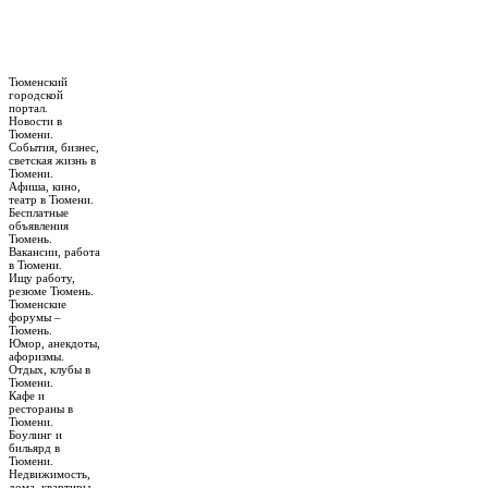
Тюменский
городской
портал.
Новости в
Тюмени.
События, бизнес,
светская жизнь в
Тюмени.
Афиша, кино,
театр в Тюмени.
Бесплатные
объявления
Тюмень.
Вакансии, работа
в Тюмени.
Ищу работу,
резюме Тюмень.
Тюменские
форумы –
Тюмень.
Юмор, анекдоты,
афоризмы.
Отдых, клубы в
Тюмени.
Кафе и
рестораны в
Тюмени.
Боулинг и
бильярд в
Тюмени.
Недвижимость,
дома, квартиры