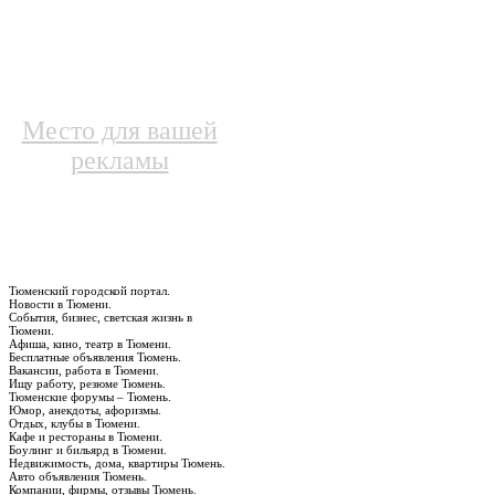
Место для вашей
рекламы
Тюменский городской портал.
Новости в Тюмени.
События, бизнес, светская жизнь в
Тюмени.
Афиша, кино, театр в Тюмени.
Бесплатные объявления Тюмень.
Вакансии, работа в Тюмени.
Ищу работу, резюме Тюмень.
Тюменские форумы – Тюмень.
Юмор, анекдоты, афоризмы.
Отдых, клубы в Тюмени.
Кафе и рестораны в Тюмени.
Боулинг и бильярд в Тюмени.
Недвижимость, дома, квартиры Тюмень.
Авто объявления Тюмень.
Компании, фирмы, отзывы Тюмень.