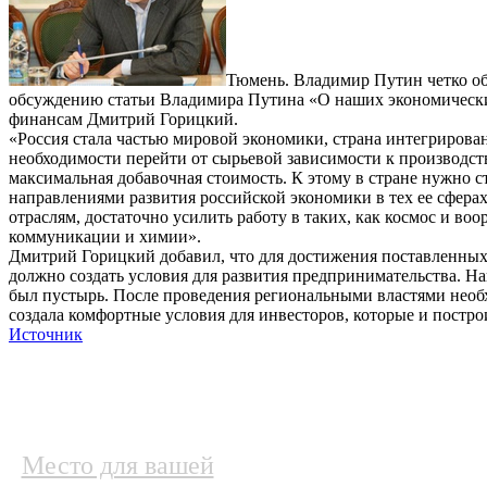
Тюмень. Владимир Путин четко об
обсуждению статьи Владимира Путина «О наших экономических
финансам Дмитрий Горицкий.
«Россия стала частью мировой экономики, страна интегрирована
необходимости перейти от сырьевой зависимости к производст
максимальная добавочная стоимость. К этому в стране нужно стр
направлениями развития российской экономики в тех ее сферах
отраслям, достаточно усилить работу в таких, как космос и в
коммуникации и химии».
Дмитрий Горицкий добавил, что для достижения поставленных з
должно создать условия для развития предпринимательства. Н
был пустырь. После проведения региональными властями необх
создала комфортные условия для инвесторов, которые и постр
Источник
Место для вашей