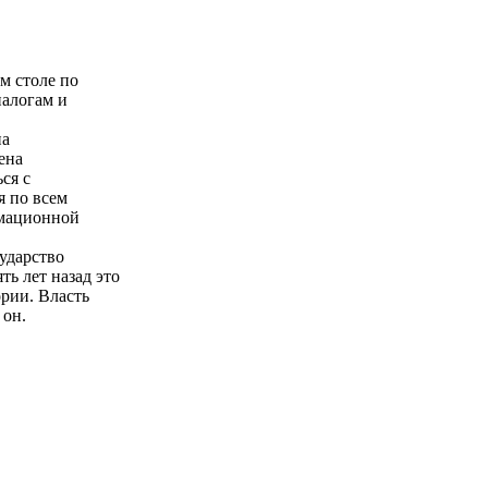
м столе по
налогам и
на
ена
ся с
я по всем
рмационной
ударство
ь лет назад это
рии. Власть
 он.