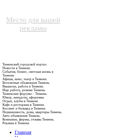
Место для вашей
рекламы
Тюменский городской портал.
Новости в Тюмени.
События, бизнес, светская жизнь в
Тюмени.
Афиша, кино, театр в Тюмени.
Бесплатные объявления Тюмень.
Вакансии, работа в Тюмени.
Ищу работу, резюме Тюмень.
Тюменские форумы – Тюмень.
Юмор, анекдоты, афоризмы.
Отдых, клубы в Тюмени.
Кафе и рестораны в Тюмени.
Боулинг и бильярд в Тюмени.
Недвижимость, дома, квартиры Тюмень.
Авто объявления Тюмень.
Компании, фирмы, отзывы Тюмень.
Реклама в Тюмени.
Главная