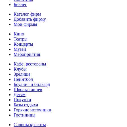
Бизнес
Каталог фирм
Добавить фирму
Мои фирмы
Кино
Театры
Концерты
Музеи
Мероприятия
Кафе, рестораны
Клубы
Зрелища
Пейнтбол
Боулинг и бильярд
Школы танцев
Детям
Покупки
Базы отдыха
Горячие источники
Гостиницы
Салоны красоты