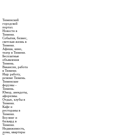
Тюменский
городской
портал.
Новости в
Тюмени.
События, бизнес,
светская жизнь в
Тюмени.
Афиша, кино,
театр в Тюмени.
Бесплатные
объявления
Тюмень.
Вакансии, работа
в Тюмени.
Ищу работу,
резюме Тюмень.
Тюменские
форумы –
Тюмень.
Юмор, анекдоты,
афоризмы.
Отдых, клубы в
Тюмени.
Кафе и
рестораны в
Тюмени.
Боулинг и
бильярд в
Тюмени.
Недвижимость,
дома, квартиры