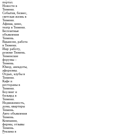
портал.
Новости в
Тюмени.
События, бизнес,
светская жизнь в
Тюмени.
Афиша, кино,
театр в Тюмени.
Бесплатные
объявления
Тюмень.
Вакансии, работа
в Тюмени.
Ищу работу,
резюме Тюмень.
Тюменские
форумы –
Тюмень.
Юмор, анекдоты,
афоризмы.
Отдых, клубы в
Тюмени.
Кафе и
рестораны в
Тюмени.
Боулинг и
бильярд в
Тюмени.
Недвижимость,
дома, квартиры
Тюмень.
Авто объявления
Тюмень.
Компании,
фирмы, отзывы
Тюмень.
Реклама в