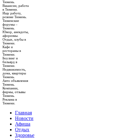
Тюмень.
Вакансии, работа
в Тюмени.
Ищу работу,
резюме Тюмень.
Тюменские
форумы –
Тюмень.
Юмор, анекдоты,
афоризмы.
Отдых, клубы в
Тюмени.
Кафе и
рестораны в
Тюмени.
Боулинг и
бильярд в
Тюмени.
Недвижимость,
дома, квартиры
Тюмень.
Авто объявления
Тюмень.
Компании,
фирмы, отзывы
Тюмень.
Реклама в
Тюмени.
Главная
Новости
Афиша
Отдых
Здоровье