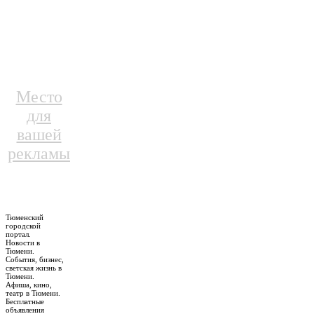
Место
для
вашей
рекламы
Тюменский
городской
портал.
Новости в
Тюмени.
События, бизнес,
светская жизнь в
Тюмени.
Афиша, кино,
театр в Тюмени.
Бесплатные
объявления