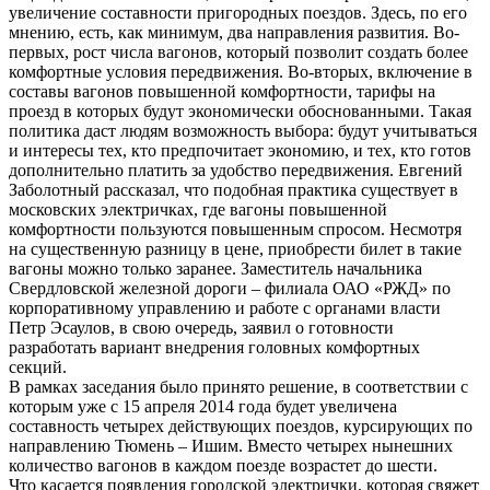
увеличение составности пригородных поездов. Здесь, по его
мнению, есть, как минимум, два направления развития. Во-
первых, рост числа вагонов, который позволит создать более
комфортные условия передвижения. Во-вторых, включение в
составы вагонов повышенной комфортности, тарифы на
проезд в которых будут экономически обоснованными. Такая
политика даст людям возможность выбора: будут учитываться
и интересы тех, кто предпочитает экономию, и тех, кто готов
дополнительно платить за удобство передвижения. Евгений
Заболотный рассказал, что подобная практика существует в
московских электричках, где вагоны повышенной
комфортности пользуются повышенным спросом. Несмотря
на существенную разницу в цене, приобрести билет в такие
вагоны можно только заранее. Заместитель начальника
Свердловской железной дороги – филиала ОАО «РЖД» по
корпоративному управлению и работе с органами власти
Петр Эсаулов, в свою очередь, заявил о готовности
разработать вариант внедрения головных комфортных
секций.
В рамках заседания было принято решение, в соответствии с
которым уже с 15 апреля 2014 года будет увеличена
составность четырех действующих поездов, курсирующих по
направлению Тюмень – Ишим. Вместо четырех нынешних
количество вагонов в каждом поезде возрастет до шести.
Что касается появления городской электрички, которая свяжет