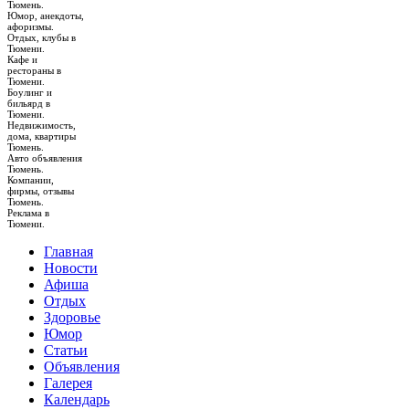
Тюмень.
Юмор, анекдоты,
афоризмы.
Отдых, клубы в
Тюмени.
Кафе и
рестораны в
Тюмени.
Боулинг и
бильярд в
Тюмени.
Недвижимость,
дома, квартиры
Тюмень.
Авто объявления
Тюмень.
Компании,
фирмы, отзывы
Тюмень.
Реклама в
Тюмени.
Главная
Новости
Афиша
Отдых
Здоровье
Юмор
Статьи
Объявления
Галерея
Календарь