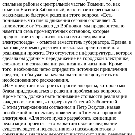
спальные районы с центральной частью Тюмени, то, как
отметил Евгений Заболотный, власти заинтересованы в
максимально быстром решении этого вопроса. «Есть
понимание, что плечо движения сегодня составляет 20
километров: от Утяшево до Войновки, мы предварительно
наметили семь промежуточных остановок, которые
предполагается организовать на пути следования
электропоезда», - отметил заместитель губернатора. Правда, в
настоящее время существует несколько препятствий для
реализации проекта. Это отсутствие инфраструктуры, которая
сделала бы удобным передвижение на городской электричке,
сложности в согласовании расписания в часы пик. Кроме
того, необходимо четко определить источники привлечения
средств, чтобы уже на начальном этапе не допустить их
необоснованного расходования.
«Нам предстоит выстроить строгий алгоритм, которого мы
будем придерживаться в решении проблемных вопросов.
Кроме того, должно быть понимание стоимости реализации
каждого из этапов», - подчеркнул Евгений Заболотный.
С этим утверждением согласился и Петр Эсаулов, назвав
неизбежной перспективу появления в Тюмени городской
электрички. «Для этого нужно разработать концепцию
реализации проекта – это маркетинговое исследование
существующего и перспективного пассажиропотока в
сочетании с анализом демографической ситуации, реализации