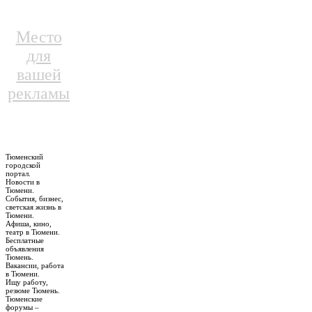
Место
для
вашей
рекламы
Тюменский
городской
портал.
Новости в
Тюмени.
События, бизнес,
светская жизнь в
Тюмени.
Афиша, кино,
театр в Тюмени.
Бесплатные
объявления
Тюмень.
Вакансии, работа
в Тюмени.
Ищу работу,
резюме Тюмень.
Тюменские
форумы –