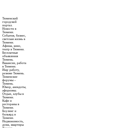
Тюменский
городской
портал.
Новости в
Тюмени.
События, бизнес,
светская жизнь в
Тюмени.
Афиша, кино,
театр в Тюмени.
Бесплатные
объявления
Тюмень.
Вакансии, работа
в Тюмени.
Ищу работу,
резюме Тюмень.
Тюменские
форумы –
Тюмень.
Юмор, анекдоты,
афоризмы.
Отдых, клубы в
Тюмени.
Кафе и
рестораны в
Тюмени.
Боулинг и
бильярд в
Тюмени.
Недвижимость,
дома, квартиры